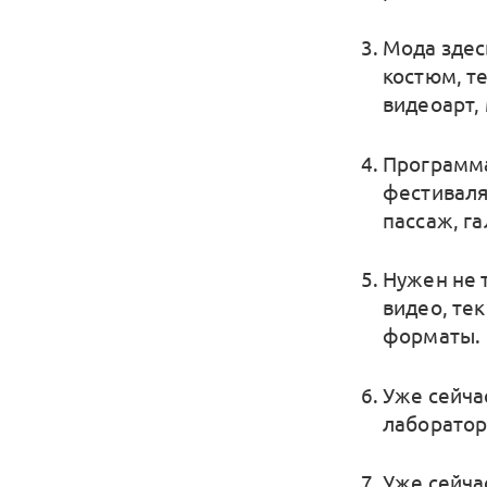
Мода здес
костюм, т
видеоарт,
Программа
фестиваля
пассаж, г
Нужен не т
видео, те
форматы.
Уже сейча
лаборатор
Уже сейча