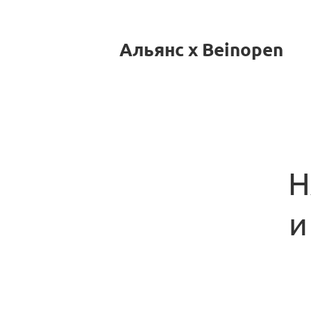
Альянс x Beinopen
Н
и