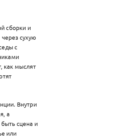
й сборки и
 через сухую
седы с
никами
т, как мыслят
отят
нции. Внутри
я, а
 быть сцена и
ье или