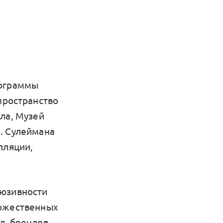
рограммы
пространство
ла, Музей
. Сулеймана
лляции,
люзивности
дожественных
л, брендов,