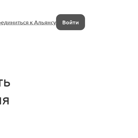
единиться к Альянсу
Войти
ть
ия