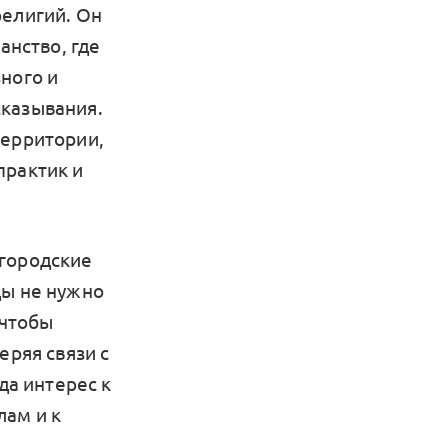
религий. Он
анство, где
ного и
сказывания.
территории,
практик и
 городские
ды не нужно
 чтобы
еряя связи с
да интерес к
лам и к