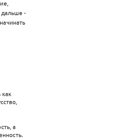
ие,
 дальше -
 начинать
 как
сство,
сть, а
енность.