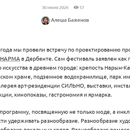
30 июня 2026
57
Алеша Баженов
 года мы провели встречу по проектированию п
НАРМА
в Дербенте. Сам фестиваль заявлен как 
 искусства в древнем городе: крепость Нарын-Ка
нском храме, подземное водохранилище, парк им
галерея арт-резиденции СИЛЬНО, выставки, инста
кции, кинопоказы, гастрономия и ярмарка.
программу, посвященную не только моде, а инк
сти удерживать разнообразие. Разнообразие ху
ообразие локальных кодов. Разнообразие ремесе