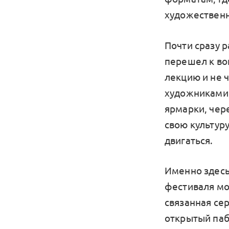
художественн
Почти сразу 
перешел к во
лекцию и не 
художниками,
ярмарки, чере
свою культур
двигаться.
Именно здесь
фестиваля мо
связанная сер
открытый пабл