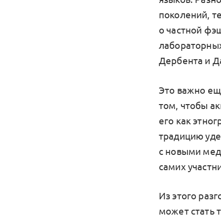
поколений, те
о частной фэш
лабораторных
Дербента и Д
Это важно еще
том, чтобы а
его как этног
традицию уде
с новыми мед
самих участни
Из этого раз
может стать 