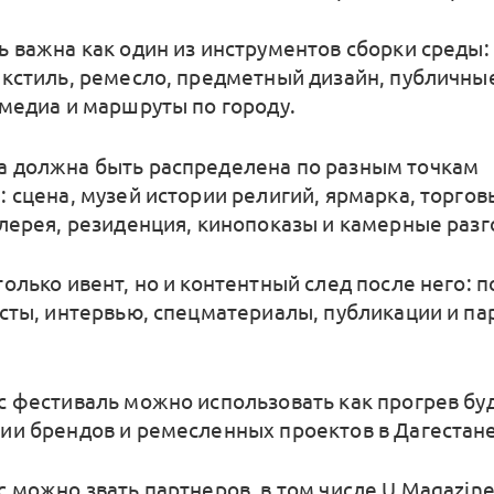
ь важна как один из инструментов сборки среды:
екстиль, ремесло, предметный дизайн, публичны
 медиа и маршруты по городу.
 должна быть распределена по разным точкам
: сцена, музей истории религий, ярмарка, торгов
алерея, резиденция, кинопоказы и камерные разг
олько ивент, но и контентный след после него: п
ксты, интервью, спецматериалы, публикации и п
с фестиваль можно использовать как прогрев б
ии брендов и ремесленных проектов в Дагестане
с можно звать партнеров, в том числе U Magazine