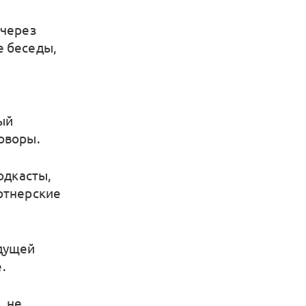
 через
е беседы,
ый
оворы.
одкасты,
артнерские
удущей
.
, не