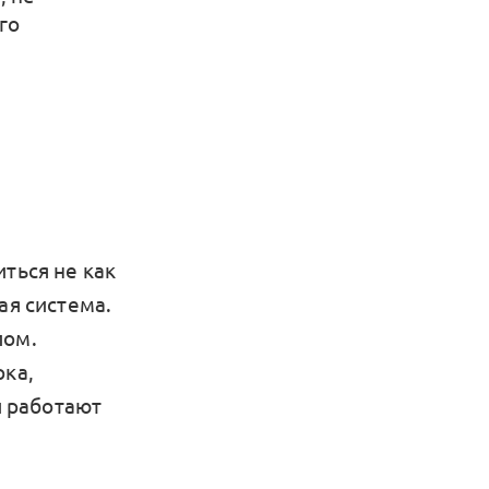
го
ться не как
ая система.
лом.
рка,
 работают