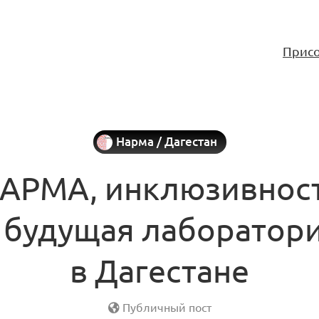
Присо
Нарма / Дагестан
АРМА, инклюзивнос
 будущая лаборатор
в Дагестане
Публичный пост