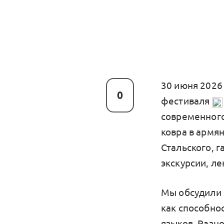
30 июня 2026
0
фестиваля
современного
ковра в армя
Стальского, 
экскурсии, ле
Мы обсудили 
как способно
языков. Разн