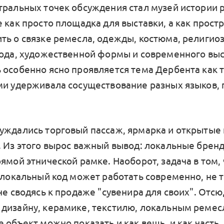
тральных точек обсуждения стал музей истории 
 как просто площадка для выставки, а как простр
ть о связке ремесла, одежды, костюма, религиоз
кода, художественной формы и современного вы
 особенно ясно проявляется тема Дербента как 
ми удерживала сосуществование разных языков, 
уждались торговый пассаж, ярмарка и открытые
. Из этого вырос важный вывод: локальные брен
ямой этнической рамке. Наоборот, задача в том,
 локальный код может работать современно, не т
не сводясь к продаже "сувенира для своих". Отсю
дизайну, керамике, текстилю, локальным ремес
 объект можно показать и как вещь, и как часть