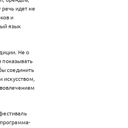
 речь идет не
оков и
ный язык
диции. Не о
и показывать
обы соединить
 искусством,
с вовлечением
 фестиваль
 программа-