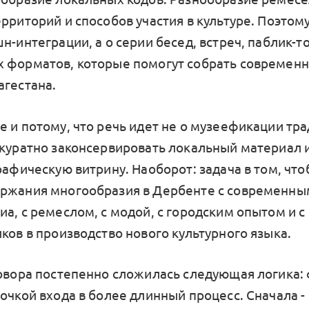
рриторий и способов участия в культуре. Поэтому
н-интеграции, а о серии бесед, встреч, паблик-т
 форматов, которые помогут собрать современ
агестана.
 и потому, что речь идет не о музеефикации тра
ккуратно законсервировать локальный материал 
рафическую витрину. Наоборот: задача в том, чт
ржания многообразия в Дербенте с современным
иа, с ремеслом, с модой, с городским опытом и 
ков в производство нового культурного языка.
говора постепенно сложилась следующая логика:
точкой входа в более длинный процесс. Сначала -