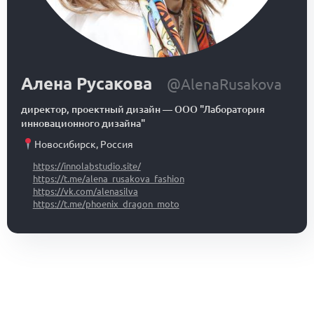
Алена Русакова
@AlenaRusakova
директор, проектный дизайн
—
ООО "Лаборатория
инновационного дизайна"
Новосибирск
,
Россия
https://innolabstudio.site/
https://t.me/alena_rusakova_fashion
https://vk.com/alenasilva
https://t.me/phoenix_dragon_moto