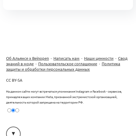
Об Альянсе х Beinopen
·
Написать нам
·
Наши ценности
·
Свод
знаний в моде
·
Пользовательское соглашение
·
Политика
защиты и обработки персональных данных
CC BY-SA
На данном сайте могут встречаться упоминания Instagram и Facebook - сервисов,
принадлежащих компании Meta, признанной экстремистской организацией,
деятельность которой запрещена на территории РФ.