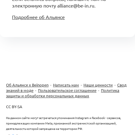
электронную почту alliance@be-in.ru.
Подробнее об Альянсе
Об Альянсе х Beinopen
·
Написать нам
·
Наши ценности
·
Свод
знаний в моде
·
Пользовательское соглашение
·
Политика
защиты и обработки персональных данных
CC BY-SA
На данном сайте могут встречаться упоминания Instagram и Facebook - сервисов,
принадлежащих компании Meta, признанной экстремистской организацией,
деятельность которой запрещена на территории РФ.