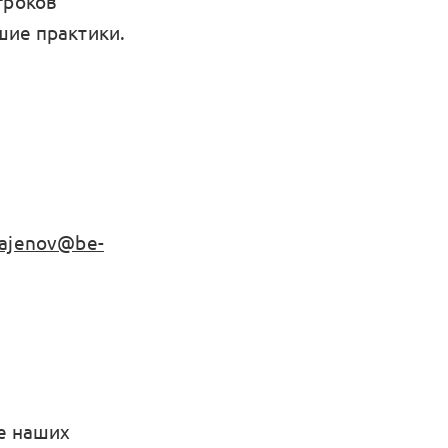
гроков
шие практики.
ajenov@be-
те наших