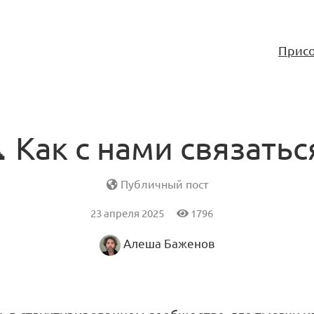
Присо
 Как с нами связатьс
Публичный пост
23 апреля 2025
1796
Алеша Баженов