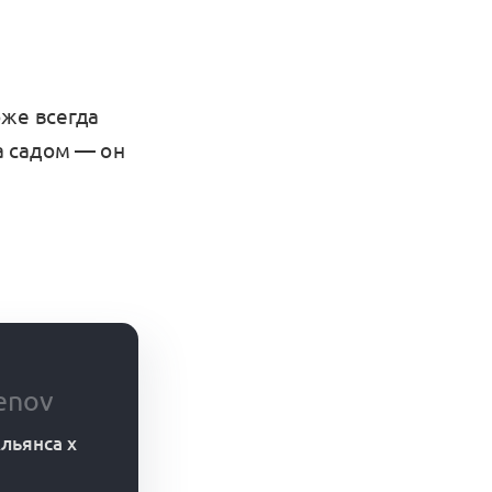
.
же всегда
за садом — он
enov
льянса x