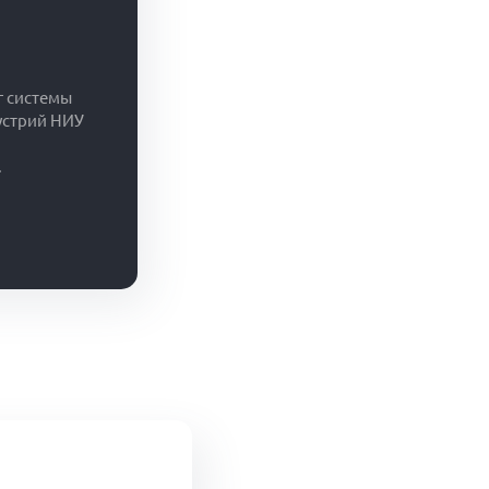
г системы
устрий НИУ
.