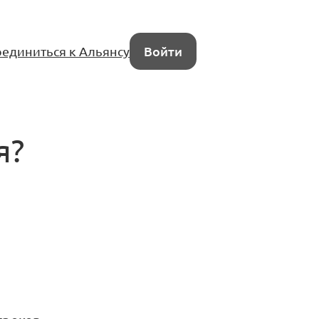
единиться к Альянсу
Войти
я?