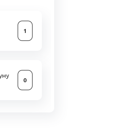
1
уму
0