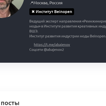
📍
Москва
,
Россия
✖
Институт Beinopen
Ведущий эксперт направления «Реинжинири
моды» в Институте развития креативных инд
ВШЭ.
Институт развития индустрии моды Beinopen
https://t.me/abajenov
Соцсети @abajenov2
 посты