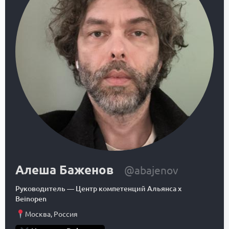
Алеша Баженов
@abajenov
Руководитель
—
Центр компетенций Альянса x
Beinopen
Москва
,
Россия