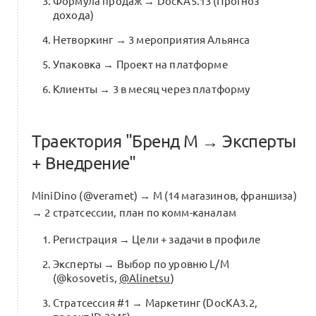
Формула продаж → DocKA5.13 (Прогноз
дохода)
Нетворкинг → 3 мероприятия Альянса
Упаковка → Проект на платформе
Клиенты → 3 в месяц через платформу
Траектория "Бренд M → Эксперты
+ Внедрение"
MiniDino (@veramet) → M (14 магазинов, франшиза)
→ 2 стратсессии, план по комм-каналам
Регистрация → Цели + задачи в профиле
Эксперты → Выбор по уровню L/M
(@kosovetis,
@Alinetsu
)
Стратсессия #1 → Маркетинг (DocKA3.2,