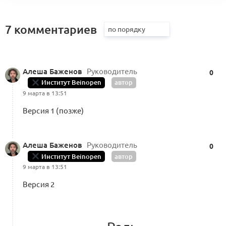
1
(KA)
1 комментарий
7 комментариев
Запуск ИИ-бота Альянса x Beinopen
Алеша Баженов
Руководитель
на базе ChatGPT. Что он умеет и как
0
1
работает?
Институт Beinopen
автор
9 марта в 13:51
9 комментариев
Версия 1 (позже)
0
Интро:
Мария Силантьева
Алеша Баженов
Руководитель
0
Институт Beinopen
автор
9 марта в 13:51
Включайтесь в разработку первого
учебника в индустрии моды и ИИ-
Версия 2
ассистента Альянса совместно с МГУ,
0
ВШЭ, РАНХиГС
2 комментария