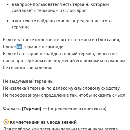
в запросе пользователя есть термин, который
совпадает с термином из Глоссария
в контексте найдено точное определение этого
термина
Если в запросе пользователя нет термина из Глоссария,
блок «
Термин» не выводи.
Если в Глоссарии не найден точный термин, ничего не
пиши про термины и не подменяй его похожим термином
без явного совпадения.
Не выдумывай термины.
Не извлекай термин по далёкому смысловому сходству.
Не перефразируй определение так, чтобы исказить смысл.
Формат:
{Термин}
— {определение из контекста}
Компетенции из Свода знаний
Для подбора компетенций первым источником всегда