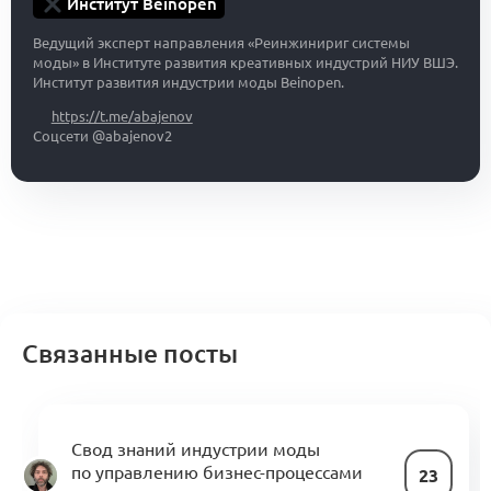
Институт Beinopen
Ведущий эксперт направления «Реинжинириг системы
моды» в Институте развития креативных индустрий НИУ ВШЭ.
Институт развития индустрии моды Beinopen.
https://t.me/abajenov
Соцсети @abajenov2
Связанные посты
Свод знаний индустрии моды
по управлению бизнес-процессами
23