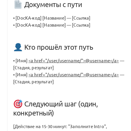
Документы с пути
• [DocKA-код] [Название] — [Ссылка]
• [DocKA-код] [Название] — [Ссылка]
Кто прошёл этот путь
• [Имя]
<a href="/user/username/">@username</a>
—
[Стадия, результат]
• [Имя]
<a href="/user/username/">@username</a>
—
[Стадия, результат]
Следующий шаг (один,
конкретный)
[Действие на 15-30 минут: "Заполните Intro",