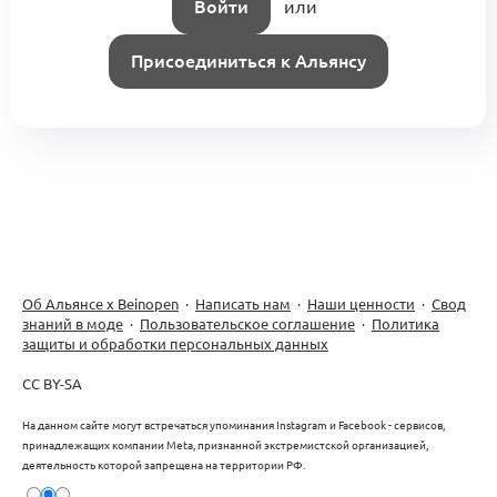
Войти
или
Присоединиться к Альянсу
Об Альянсе х Beinopen
·
Написать нам
·
Наши ценности
·
Свод
знаний в моде
·
Пользовательское соглашение
·
Политика
защиты и обработки персональных данных
CC BY-SA
На данном сайте могут встречаться упоминания Instagram и Facebook - сервисов,
принадлежащих компании Meta, признанной экстремистской организацией,
деятельность которой запрещена на территории РФ.