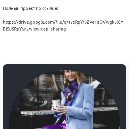
Полный проект по ссылке:
https://drive.google.com/file/d/17sRpYr9ZVe1qOVwgk5lGY
BlS0SRpY5r2/view?usp=sharing