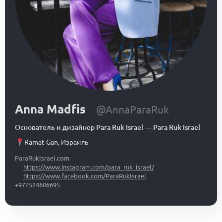
Anna Madfis
@AnnaParaRuk
Основатель и дизайнер Para Ruk Israel
—
Para Ruk Israel
Ramat Gan
,
Израиль
ParaRukIsrael.com
https://www.instagram.com/para_ruk_israel/
https://www.facebook.com/ParaRukIsrael
+972524606695