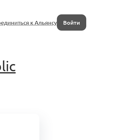
единиться к Альянсу
Войти
lic