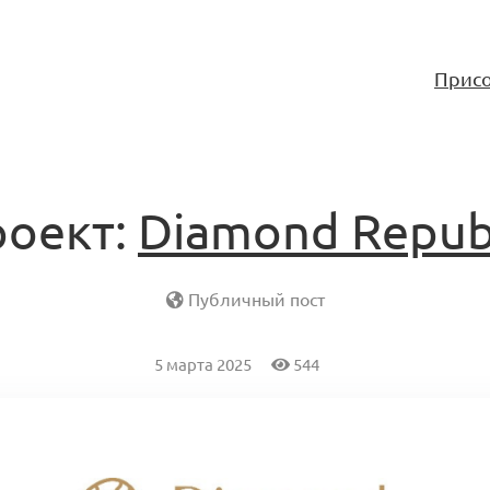
Присо
роект:
Diamond Repub
Публичный пост
5 марта 2025
544