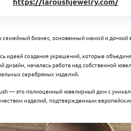
https://laroushjewelry.com/
о семейный бизнес, основанный мамой и дочкой в
ь идеей создания украшений, которые объедин
й дизайн, началась работа над собственной юве
альных серебряных изделий.
oush — это полноценный ювелирный дом с уника
ачеством изделий, подтвержденным европейски