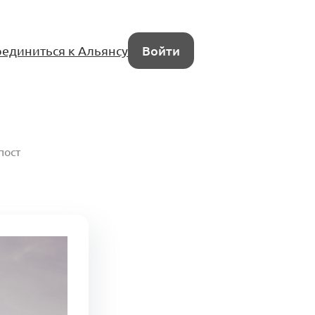
единиться к Альянсу
Войти
пост