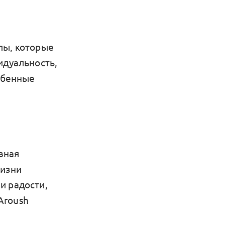
лы, которые
идуальность,
собенные
вная
жизни
и радости,
Aroush