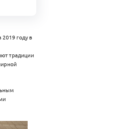
 2019 году в
яют традиции
лирной
льным
ми