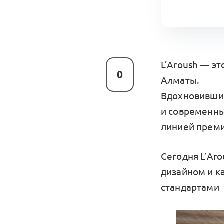
L’Aroush — эт
0
Алматы.
Вдохновившис
и современны
линией преми
Сегодня L’Ar
дизайном и к
стандартами