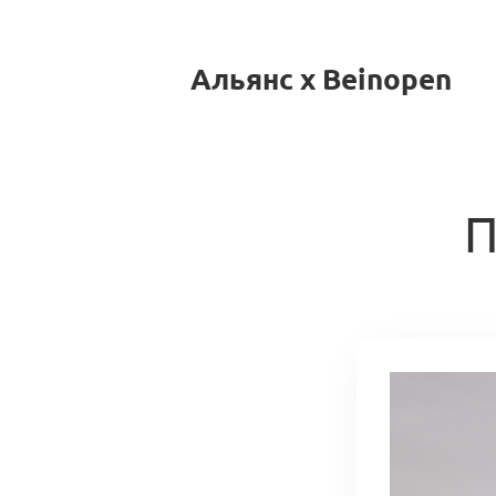
Альянс x Beinopen
П