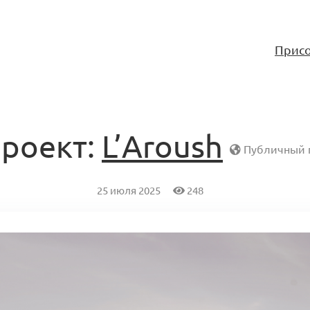
Присо
роект:
L’Aroush
Публичный 
25 июля 2025
248