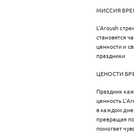
МИССИЯ БРЕ
L’Aroush стр
становятся ч
ценности и с
праздники
ЦЕНОСТИ БР
Праздник каж
ценность L’A
в каждом дне
превращая по
помогает чув