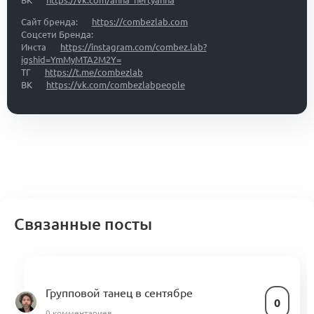
ВК
https://vk.com/anna_neftyanna
Сайт бренда:
https://combezlab.com
Соцсети Бренда:
Инста
https://instagram.com/combez.lab?
igshid=YmMyMTA2M2Y=
ТГ
https://t.me/combezlab
ВК
https://vk.com/combezlabpeople
Связанные посты
Групповой танец в сентябре
0
0 комментариев