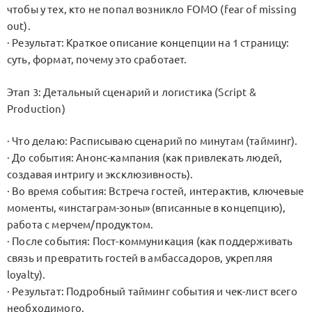
чтобы у тех, кто не попал возникло FOMO (fear of missing
out).
· Результат: Краткое описание концепции на 1 страницу:
суть, формат, почему это сработает.
Этап 3: Детальный сценарий и логистика (Script &
Production)
· Что делаю: Расписываю сценарий по минутам (тайминг).
· До события: Анонс-кампания (как привлекать людей,
создавая интригу и эксклюзивность).
· Во время события: Встреча гостей, интерактив, ключевые
моменты, «инстаграм-зоны» (вписанные в концепцию),
работа с мерчем/продуктом.
· После события: Пост-коммуникация (как поддерживать
связь и превратить гостей в амбассадоров, укрепляя
loyalty).
· Результат: Подробный тайминг события и чек-лист всего
необходимого.