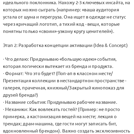
идеального поклонника. Нахожу 2-3 ключевых инсайта, на
которых можно сыграть (например: «ваша аудитория
устала от шума и перегруза. Она ищет в одежде не статус
через кричащий логотип, а тихий код - вещи, которые
понятны только «своим»-узкому кругу ценителей»).
Этап 2: Разработка концепции активации (Idea & Concept)
· Что делаю: Придумываю «большую идею» события,
которая логически вытекает из бренда и продукта.
· Формат: Что это будет? (Поп-ап в классном месте/
Презентация коллекции в нестандартном пространстве -
галерея, прачечная, книжный/Закрытый кинопоказ для
друзей бренда?)
· Название события: Придумываю рабочее название.
· Механики: Как вовлекать гостей? (Пример: не просто
примерка, а кастомизация вещей на месте; лекция о
трендах; драм-машина, где гости могут записать бит,
вдохновленный брендом). Важно создать эксклюзивность