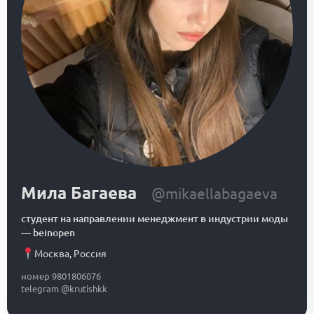
Мила Багаева
@mikaellabagaeva
студент на направлении менеджмент в индустрии моды
—
beinopen
Москва
,
Россия
номер 9801806076
telegram @krutishkk