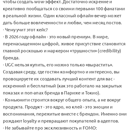
чтобы создать wow-эффект. Достаточно искренне и
креативно пообщаться со своими первыми 100 фанатами
в реальной жизни. Один классный офлайн-вечер может
дать больше вовлеченности и любви, чем месяц постов.
· Чему учит этот кейс?
· В 2026 году офлайн - это новый премиум. В мире,
перенасыщенном цифрой, живое присутствие становится
главной роскошью и маркером «трушности» (credibility)
бренда.
· UGC нельзя купить, его можно только «вырастить».
Создавая среду, где гостям комфортно и интересно, вы
провоцируете их создавать лучший контент для вас -
искренний и бесплатный (как это работало на закрытых
показах и поп-апах бренда в Париже и Токио).
· Комьюнити строится вокруг общего опыта, а не вокруг
продукта. Продукт - это ядро, но клей - это эмоции и
воспоминания, пережитые вместе с брендом. Именно они
рождают loyalty и превращают покупателей в адептов.
· Не забывайте про эксклюзивность и FOMO: