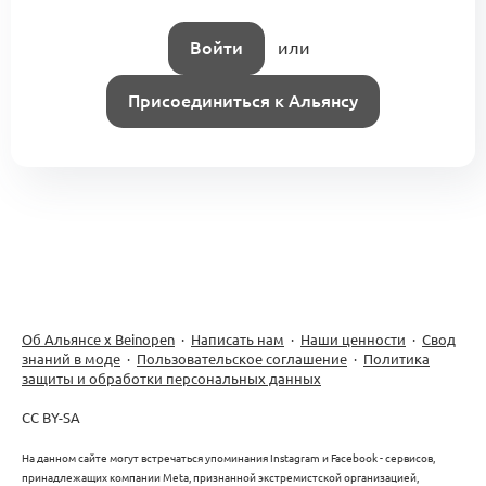
Войти
или
Присоединиться к Альянсу
Об Альянсе х Beinopen
·
Написать нам
·
Наши ценности
·
Свод
знаний в моде
·
Пользовательское соглашение
·
Политика
защиты и обработки персональных данных
CC BY-SA
На данном сайте могут встречаться упоминания Instagram и Facebook - сервисов,
принадлежащих компании Meta, признанной экстремистской организацией,