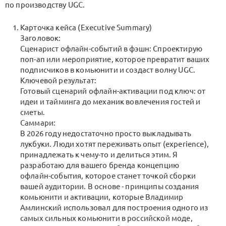
по производству UGC.
Карточка кейса (Executive Summary)
Заголовок:
Сценарист офлайн-событий в фэшн: Спроектирую
поп-ап или мероприятие, которое превратит ваших
подписчиков в комьюнити и создаст волну UGC.
Ключевой результат:
Готовый сценарий офлайн-активации под ключ: от
идеи и тайминга до механик вовлечения гостей и
сметы.
Саммари:
В 2026 году недостаточно просто выкладывать
лукбуки. Люди хотят переживать опыт (experience),
принадлежать к чему-то и делиться этим. Я
разработаю для вашего бренда концепцию
офлайн-события, которое станет точкой сборки
вашей аудитории. В основе - принципы создания
комьюнити и активации, которые Владимир
Амлинский использовал для построения одного из
самых сильных комьюнити в российской моде,