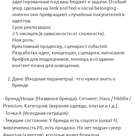
адаптированные под ваш бюджет и задачи. Особый
упор сделаем на look and feel и social belonging -
именно они превращают случайных покупателей в
адептов.
Срок реализации:
2-5 месяцев (в зависимости от сложности).
Моя роль:
Креативный продюсер, сценарист событий.
Разработка идеи, концепции, сценария, написание
брифов для подрядчиков, помощь в создании
контент-плана для освещения.
Дано (Входные параметры) - что нужно знать о
бренде
· Бренд/Ниша: (Название бренда). Сегмент: Mass / Middle /
Premium. Категория: (верхняя одежда, платья и т.д.).
· Точка А (Исходная ситуация):
· Текущее состояние: У бренда есть соцсети (охват N,
вовлеченность M), есть продажи. Но нет «ядра» супер-
фанатов (адептов), которые живут брендом.