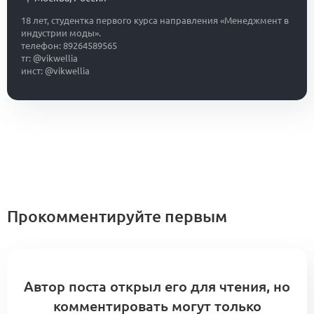
18 лет, студентка первого курса направления «Менеджмент в
индустрии моды».
телефон: 89264589565
тг: @vikwellia
инст: @vikwellia
Прокомментируйте первым
Автор поста открыл его для чтения, но
комментировать могут только