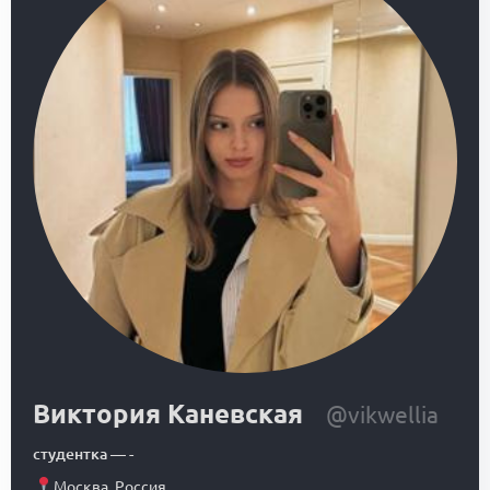
Виктория Каневская
@vikwellia
студентка
—
-
Москва
,
Россия