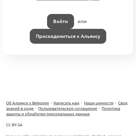
Войти
или
Присоединиться к Альянсу
Об Альянсе х Beinopen
·
Написать нам
·
Наши ценности
·
Свод
знаний в моде
·
Пользовательское соглашение
·
Политика
защиты и обработки персональных данных
CC BY-SA
На данном сайте могут встречаться упоминания Instagram и Facebook - сервисов,