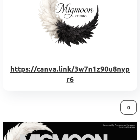
https://canva.link/3w7n1z90u8nyp
r6
0