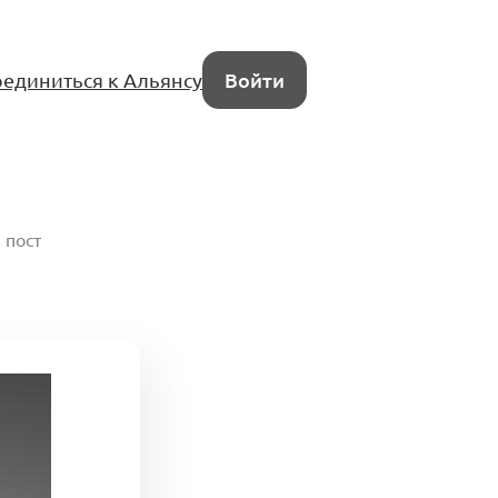
единиться к Альянсу
Войти
пост