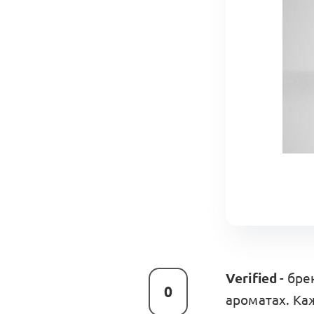
Verified
- бре
0
ароматах. Ка