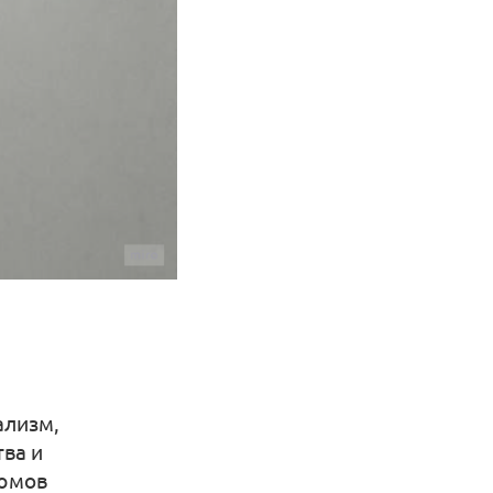
ализм,
тва и
фюмов