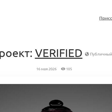
Присо
роект:
VERIFIED
Публичный 
16 мая 2026
105