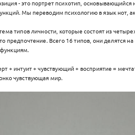
зиция - это портрет психотип, основывающийся 
ункций. Мы переводим психологию в язык нот, а
стема типов личности, которые состоят из четыре
это предпочтение. Всего 16 типов, они делятся на
 функциям.
ерт + интуит + чувствующий + восприятие = мечт
тонко чувствующая мир.