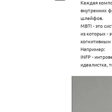
Каждая компо
внутренних ф
шлейфов.
MBTI - это си
из которых - 
когнитивным
Например:
INFP - интров
идеалистка, 