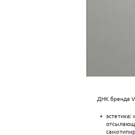
ДНК бренда Ve
эстетика:
отсылающи
самотипир