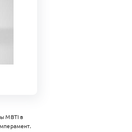
ы MBTI в
емперамент.