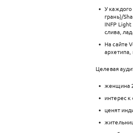
У каждого
грань)/Sha
INFP Light
слива, лад
На сайте V
архетипа,
Целевая ауди
женщина 2
интерес к
ценят инд
жительни