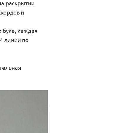
на раскрытии
ккордов и
х букв, каждая
 4 линии по
ательная