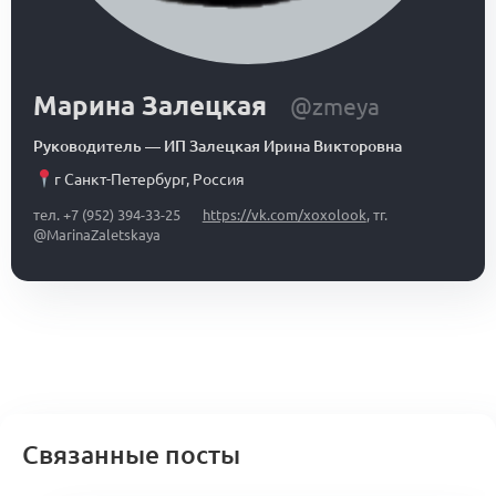
Марина Залецкая
@zmeya
Руководитель
—
ИП Залецкая Ирина Викторовна
г Санкт-Петербург
,
Россия
тел. +7 (952) 394-33-25
https://vk.com/xoxolook
, тг.
@MarinaZaletskaya
Связанные посты