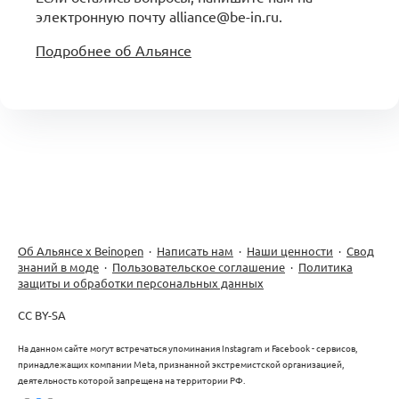
электронную почту alliance@be-in.ru.
Подробнее об Альянсе
Об Альянсе х Beinopen
·
Написать нам
·
Наши ценности
·
Свод
знаний в моде
·
Пользовательское соглашение
·
Политика
защиты и обработки персональных данных
CC BY-SA
На данном сайте могут встречаться упоминания Instagram и Facebook - сервисов,
принадлежащих компании Meta, признанной экстремистской организацией,
деятельность которой запрещена на территории РФ.