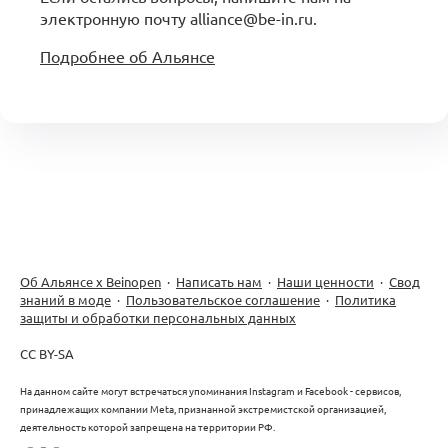
электронную почту alliance@be-in.ru.
Подробнее об Альянсе
Об Альянсе х Beinopen
·
Написать нам
·
Наши ценности
·
Свод
знаний в моде
·
Пользовательское соглашение
·
Политика
защиты и обработки персональных данных
CC BY-SA
На данном сайте могут встречаться упоминания Instagram и Facebook - сервисов,
принадлежащих компании Meta, признанной экстремистской организацией,
деятельность которой запрещена на территории РФ.