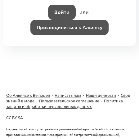
Войти
или
Присоединиться к Альянсу
Об Альянсе х Beinopen
·
Написать нам
·
Наши ценности
·
Свод
знаний в моде
·
Пользовательское соглашение
·
Политика
защиты и обработки персональных данных
CC BY-SA
На данном сайте могут встречаться упоминания Instagram и Facebook - сервисов,
принадлежащих компании Meta, признанной экстремистской организацией,