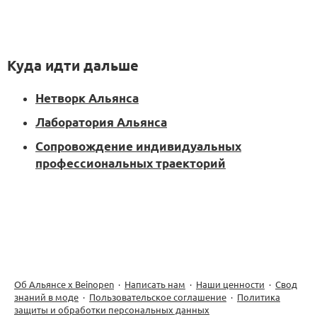
Куда идти дальше
Нетворк Альянса
Лаборатория Альянса
Сопровождение индивидуальных
профессиональных траекторий
Об Альянсе х Beinopen
·
Написать нам
·
Наши ценности
·
Свод
знаний в моде
·
Пользовательское соглашение
·
Политика
защиты и обработки персональных данных