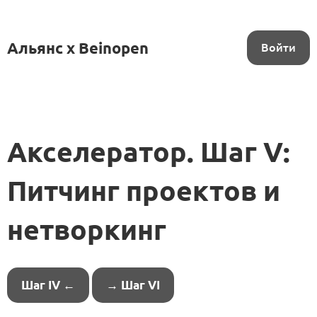
Альянс x Beinopen
Войти
Акселератор. Шаг V:
Питчинг проектов и
нетворкинг
Шаг IV ←
→ Шаг VI