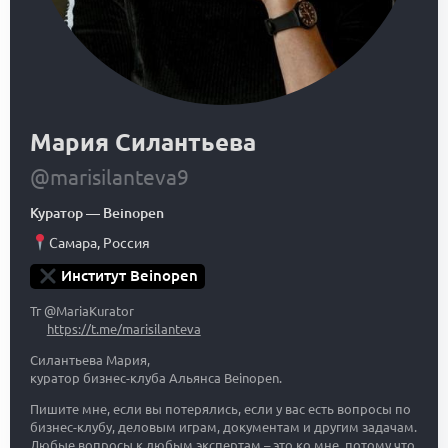
Мария Силантьева
@marisilanteva9
Куратор
—
Beinopen
Самара
,
Россия
Институт Beinopen
Тг @MariaKurator
https://t.me/marisilanteva
Силантьева Мария,
куратор бизнес-клуба Альянса Beinopen.
Пишите мне, если вы потерялись, если у вас есть вопросы по
бизнес-клубу, деловым играм, документам и другим задачам.
Любые вопросы к любым экспертам – это ко мне, потому что