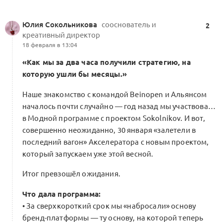
Акселератор. Шаг VI: Месяц
Юлия Сокольникова
сооснователь и
2
реализации
0
креативный директор
18 февраля в 13:04
0 комментариев
Форум Альянса
«Как мы за два часа получили стратегию, на
которую ушли бы месяцы.»
Наше знакомство с командой Beinopen и Альянсом
Акселератор. Шаг I: Правила
началось почти случайно — год назад мы участвовали
0
0 комментариев
Форум Альянса
в Модной программе с проектом Sokolnikov. И вот,
совершенно неожиданно, 30 января «залетели в
последний вагон» Акселератора с новым проектом,
который запускаем уже этой весной.
→ Марка M: индивидуальное
Итог превзошёл ожидания.
сопровождение сложных
0
управленческих решений
Что дала программа:
0 комментариев
Форум Альянса
• За сверхкороткий срок мы «набросали» основу
бренд-платформы — ту основу, на которой теперь