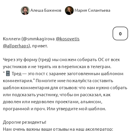
Алеша Баженов
Мария Силантьева
0
Коллеги (@smmkagirova
@kosovetis
@allperhaps
), привет.
Через эту форму (тред) мы сможем собирать ОС от всех
участников и не терять их в переписках в телеграм.
"
Тред — это пост с заранее заготовленным шаблоном
комментария." Помогите мне пожалуйста составить
шаблон комментария для отзывов: что нам нужно собрать
или подсказать участнику, чтобы он рассказал, как
доволен или недоволен проектами, альянсом,
программой и проч. Или утвердите мой шаблон.
Дорогие резиденты!
Нам очень важны ваши отзывы на наш акселератор: