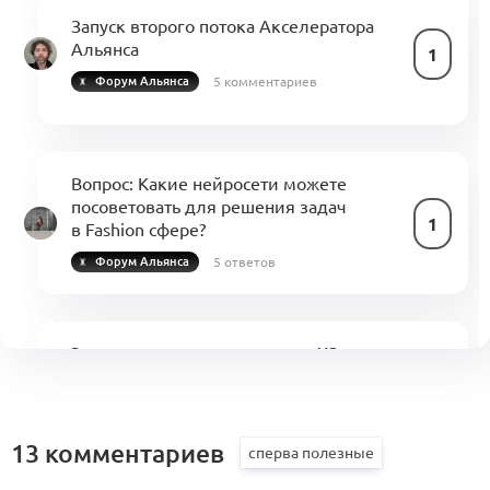
Запуск второго потока Акселератора
Альянса
1
5 комментариев
Форум Альянса
Вопрос:
Какие нейросети можете
посоветовать для решения задач
1
в Fashion сфере?
5 ответов
Форум Альянса
Эталонная траектория марки XS:
от первого продукта к повторяемой
0
продаже
0 комментариев
Форум Альянса
13 комментариев