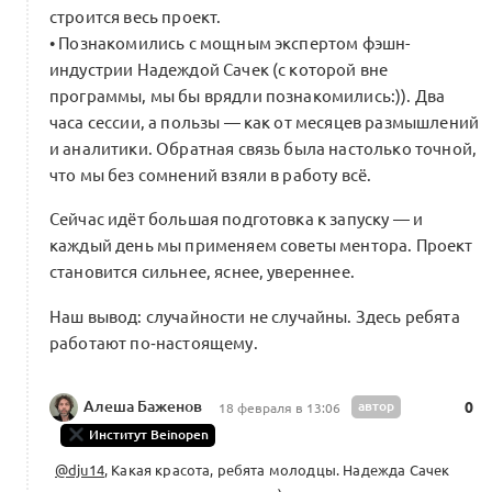
строится весь проект.
• Познакомились с мощным экспертом фэшн-
Акселератор. Шаг V: Питчинг проектов
индустрии Надеждой Сачек (с которой вне
и нетворкинг
0
программы, мы бы врядли познакомились:)). Два
0 комментариев
Форум Альянса
часа сессии, а пользы — как от месяцев размышлений
и аналитики. Обратная связь была настолько точной,
что мы без сомнений взяли в работу всё.
Сейчас идёт большая подготовка к запуску — и
Балансировка Траектория бренда
каждый день мы применяем советы ментора. Проект
уровня M (RLTR)
0
становится сильнее, яснее, увереннее.
AI-оптимизация / Индустриальный ИИ
0 комментариев
Наш вывод: случайности не случайны. Здесь ребята
работают по‑настоящему.
Траектория (TR) маркам М
Анализ
Алеша Баженов
автор
0
18 февраля в 13:06
траектории Minidino
0
Институт Beinopen
AI-оптимизация / Индустриальный ИИ
@dju14
, Какая красота, ребята молодцы. Надежда Сачек
2 комментария