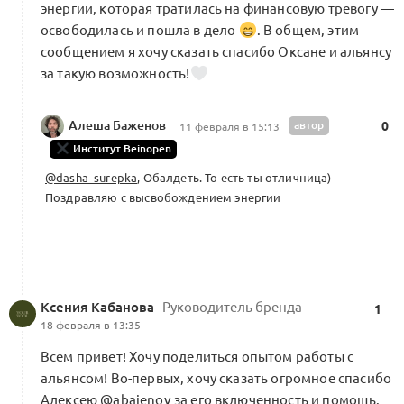
энергии, которая тратилась на финансовую тревогу —
освободилась и пошла в дело
. В общем, этим
сообщением я хочу сказать спасибо Оксане и альянсу
за такую возможность!
Алеша Баженов
автор
0
11 февраля в 15:13
Институт Beinopen
@dasha_surepka
, Обалдеть. То есть ты отличница)
Поздравляю с высвобождением энергии
Ксения Кабанова
Руководитель бренда
1
18 февраля в 13:35
Всем привет! Хочу поделиться опытом работы с
альянсом! Во-первых, хочу сказать огромное спасибо
Алексею
@abajenov
за его включенность и помощь.