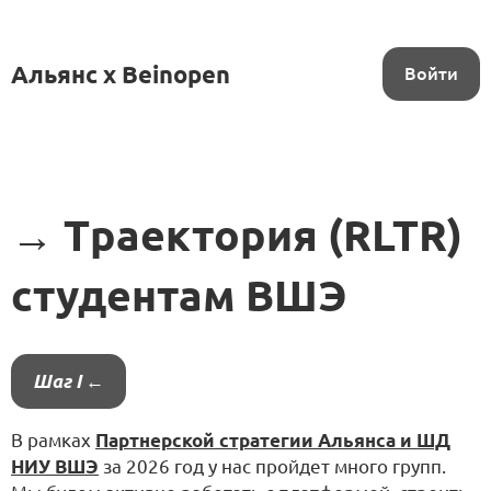
Альянс x Beinopen
Войти
→ Траектория (RLTR)
студентам ВШЭ
Шаг I ←
В рамках
Партнерской стратегии Альянса и ШД
НИУ ВШЭ
за 2026 год у нас пройдет много групп.