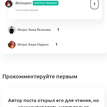
Beinopen
Институт Beinopen
1
0 комментариев
1
Интро:
Анна Якимова
1
Интро:
Керя Маркес
0
Интро:
Анна Сахарова
Прокомментируйте первым
Оффер для членов Альянса. Институт
Beinopen
Институт Beinopen
0
0 комментариев
Автор поста открыл его для чтения, но
комментировать могут только