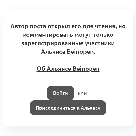
Роль банка в групповой стратегии
Автор поста открыл его для чтения, но
Конструирование Альянса
1
комментировать могут только
0 комментариев
зарегистрированные участники
Альянса Beinopen.
Об Альянсе Beinopen
Об Альянсе х Beinopen Ver.2022
0
0 комментариев
Войти
или
Присоединиться к Альянсу
Шоурум, агент и торговое
представительство (KA5.4.4.5)
0
0 комментариев