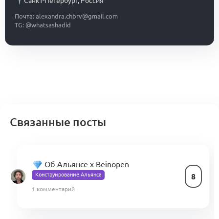
Санкт-Петербург
,
Россия
Почта: alexandra.chbrv@gmail.com
TG: @whatsashadid
Связанные посты
Об Альянсе х Beinopen
Конструирование Альянса
8
1 комментарий