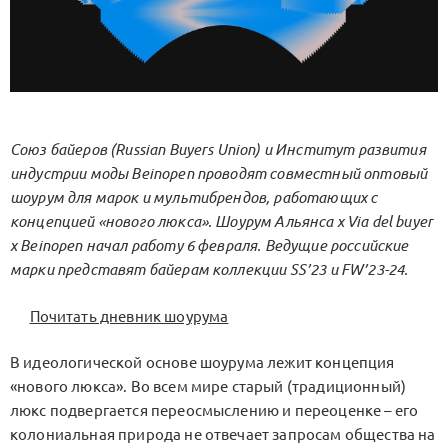
Союз байеров (Russian Buyers Union) и Институт развития
индустрии моды Beinopen проводят совместный оптовый
шоурум для марок и мультибрендов, работающих с
концепцией «нового люкса». Шоурум Альянса х Via del buyer
x Beinopen начал работу 6 февраля. Ведущие российские
марки представят байерам коллекции SS’23 и FW’23-24.
Почитать дневник шоурума
В идеологической основе шоурума лежит концепция
«нового люкса». Во всем мире старый (традиционный)
люкс подвергается переосмыслению и переоценке – его
колониальная природа не отвечает запросам общества на