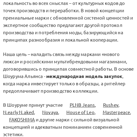
локальность во всех смыслах – от культурных кодов до
точек производств и переработки. В новой концепции
премиальные марки с обновленной системой ценностей и
экспертное сообщество предлагают другой протокол
производства и потребления моды, базирующийся на
принципах разнообразия и локальной кооперации.
Наша цель – наладить связь между марками «нового
люкса» и российскими мультибрендовыми магазинами,
договорившись о принципах совместной работы. В основе
Шоурума Альянса -
международная модель закупок
,
когда марка инвестирует только в образцы, а ритейлер
предоплачивает производство коллекции.
В Шоуруме примут участие
PLNB Jeans
,
Rushev
,
N.early N.aked
,
Novaya
,
House of Leo
,
Masterpeace
,
FAKOSHIMA
и другие марки с сильной визуальной
концепцией и адекватным пониманием современной
эстетики.