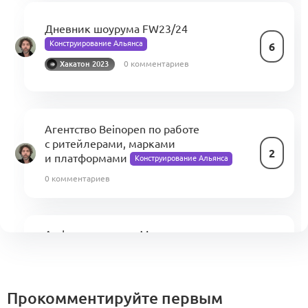
Дневник шоурума FW23/24
Конструирование Альянса
6
0 комментариев
Хакатон 2023
Агентство Beinopen по работе
с ритейлерами, марками
2
и платформами
Конструирование Альянса
0 комментариев
Алфавит альянса. Модуль «марки —
фабрики — ритейл — инвестор»
1
Конструирование Альянса
1 комментарий
Хакатон 2023
Прокомментируйте первым