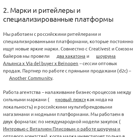
2. Марки и ритейлеры и
специализированные платформы
Мы работаем с российскими ритейлерами и
специализированными платформами, которые постоянно
ищут новые яркие марки. Совместно с Creativest и Союзом
байеров мы провели
два хакатона
и
шоурума
Альянса х Via del buyer x Beinopen
– сессии оптовых
продаж. Партнер по работе с прямыми продажами (d2c) –
Another Community
.
Работа агентства – налаживание бизнес-процессов между
сильными марками (
«новый люкс»
как мода на
локальность) и российскими мультибрендовыми
магазинами и модными платформами. Мы работаем в
двух форматах: по международной модели закупок (
Интервью с Виталием Плисовым о работе шоурума и
оптового агентства
), когда марка инвестирует только в