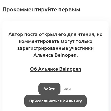
11 комментариев
Прокомментируйте первым
Якутская программа «марки-фабрики-
ритейл-инвестор»: последовательность
Автор поста открыл его для чтения, но
действий для создания устойчивой
2
партнерской цепочки
Посты месяца
комментировать могут только
зарегистрированные участники
19 комментариев
Якутская новая волна
Альянса Beinopen.
Разговор с Виталием Плисовым о том,
Об Альянсе Beinopen
как работает агентство
2
Конструирование Альянса
0 комментариев
Войти
или
Присоединиться к Альянсу
Возможности выхода российского
бренда на международный рынок