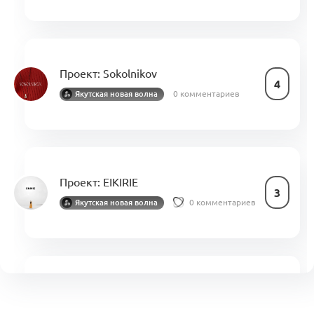
Проект:
Sokolnikov
4
0 комментариев
Якутская новая волна
Проект:
EIKIRIE
3
0 комментариев
Якутская новая волна
Опять возвращаемся к осмыслению
термина «Новый люкс»
Посты месяца
3