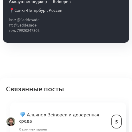
Аккаунт-менеджер
—
Beinopen
Санкт-Петербург
,
Россия
inst: @Saddesade
тг: @Saddesade
тел: 79920247302
Связанные посты
Альянс x Beinopen и доверенная
среда
5
0 комментариев