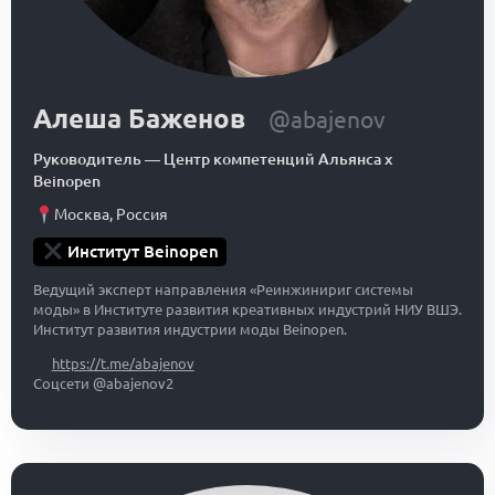
Алеша Баженов
@abajenov
Руководитель
—
Центр компетенций Альянса x
Beinopen
Москва
,
Россия
Институт Beinopen
Ведущий эксперт направления «Реинжинириг системы
моды» в Институте развития креативных индустрий НИУ ВШЭ.
Институт развития индустрии моды Beinopen.
https://t.me/abajenov
Соцсети @abajenov2