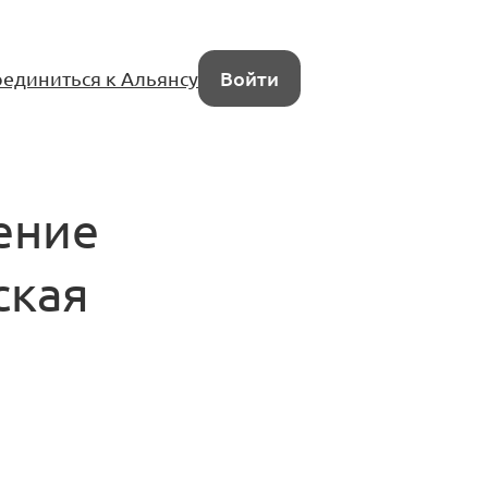
единиться к Альянсу
Войти
ение
ская