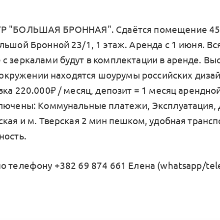
 "БОЛЬШАЯ БРОННАЯ". Сдаётся помещение 45,9
ьшой Бронной 23/1, 1 этаж. Аренда с 1 июня. Вс
с зеркалами будут в комплектации в аренде. Вы
 В окружении находятся шоурумы российских диза
ка 220.000₽ / месяц, депозит = 1 месяц арендной
лючены: Коммунальные платежи, Эксплуатация, Д
кая и м. Тверская 2 мин пешком, удобная трансп
ность.
о телефону +382 69 874 661 Елена (whatsapp/tel