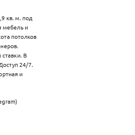
 кв. м. под
я мебель и
сота потолков
йнеров.
 ставки. В
оступ 24/7.
ортная и
egram)