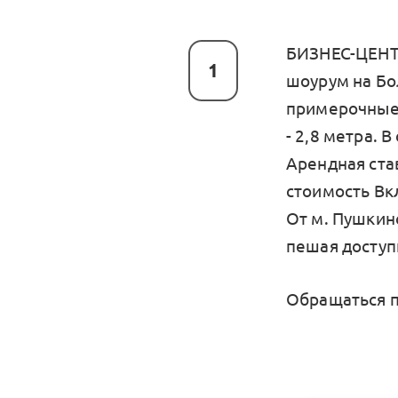
БИЗНЕС-ЦЕНТР
1
шоурум на Бол
примерочные 
- 2,8 метра.
Арендная став
стоимость Вк
От м. Пушкинс
пешая доступ
Обращаться п