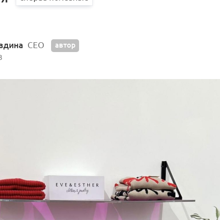
оздина
CEO
автор
3