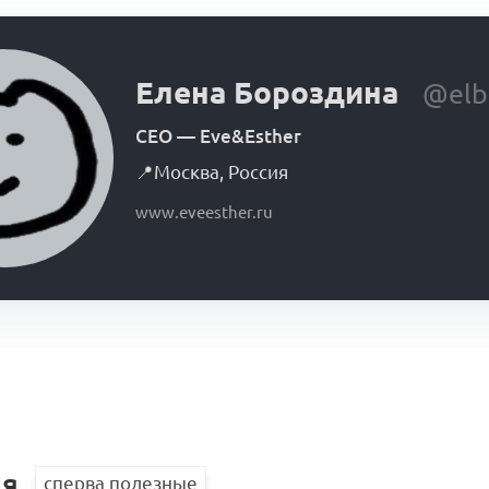
Елена Бороздина
@elb
CEO
—
Eve&Esther
📍
Москва
,
Россия
www.eveesther.ru
ия