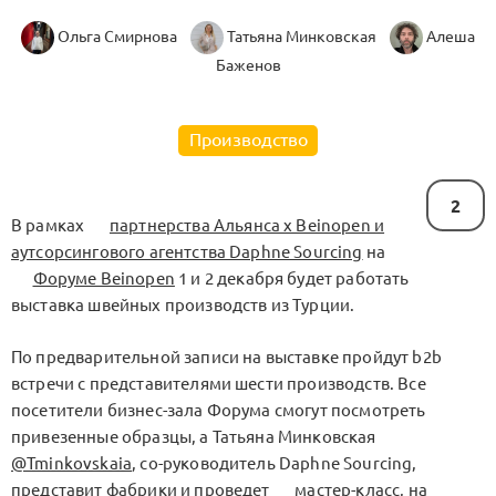
Ольга Смирнова
Татьяна Минковская
Алеша
Баженов
Производство
2
В рамках
партнерства Альянса x Beinopen и
аутсорсингового агентства Daphne Sourcing
на
Форуме Beinopen
1 и 2 декабря будет работать
выставка швейных производств из Турции.
По предварительной записи на выставке пройдут b2b
встречи с представителями шести производств. Все
посетители бизнес-зала Форума смогут посмотреть
привезенные образцы, а Татьяна Минковская
@Tminkovskaia
, со-руководитель Daphne Sourcing,
представит фабрики и проведет
мастер-класс
, на