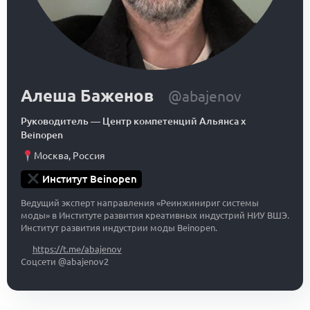
Алеша Баженов
@abajenov
Руководитель
—
Центр компетенций Альянса x
Beinopen
Москва
,
Россия
Институт Beinopen
Ведущий эксперт направления «Реинжинириг системы
моды» в Институте развития креативных индустрий НИУ ВШЭ.
Институт развития индустрии моды Beinopen.
https://t.me/abajenov
Соцсети @abajenov2