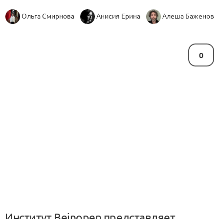
Ольга Смирнова
Анисия Ерина
Алеша Баженов
0
Институт Beinopen представляет