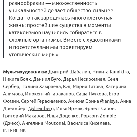
разнообразии — множественность
уникальностей делает общество сильнее.
Когда-то так зародилась многоклеточная
жизнь: простейшие существа в моменты
катаклизмов научились собираться в
сложные организмы. Вместе с художниками
и посетителями мы проектируем
утопические миры».
Мультихудожники:
Дмитрий Шабалин, Никита Kumikiro,
Никита Бояк, Даниил Буго, Дарья Нескромная, Сеня
Сербер, Полина Хамраева, Юл, Мария Титова, Катерина
Алимова, Инокентий Тараканов, Саша Пучкова, Егор
Фомин, Сергей Герасименко, Анисия Ерина
@anisya
, Анна
Дрейнберг
@dreinberg
, Илья Ярмак, Эрнест Сарон,
Григорий Макаров, Илья Доценко, Popcorn Zombie
(Джесс), Ангелина Moutonai, Василиса Киселева,
INTERLINK