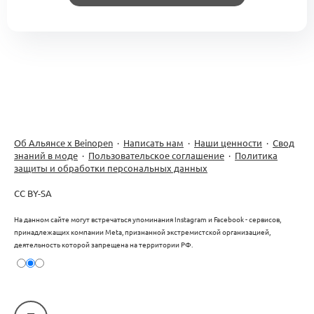
Об Альянсе х Beinopen
·
Написать нам
·
Наши ценности
·
Свод
знаний в моде
·
Пользовательское соглашение
·
Политика
защиты и обработки персональных данных
CC BY-SA
На данном сайте могут встречаться упоминания Instagram и Facebook - сервисов,
принадлежащих компании Meta, признанной экстремистской организацией,
деятельность которой запрещена на территории РФ.