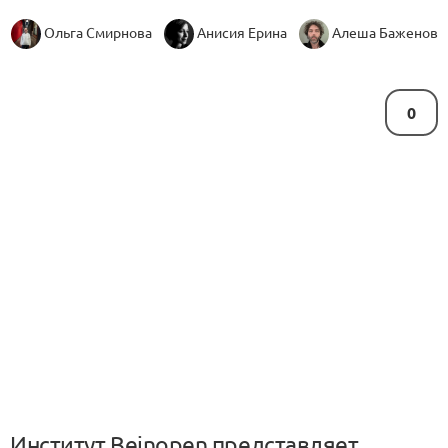
Ольга Смирнова
Анисия Ерина
Алеша Баженов
0
Институт Beinopen представляет