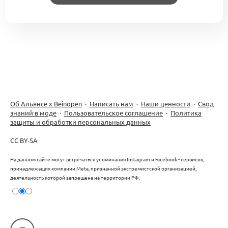
Об Альянсе х Beinopen
·
Написать нам
·
Наши ценности
·
Свод
знаний в моде
·
Пользовательское соглашение
·
Политика
защиты и обработки персональных данных
CC BY-SA
На данном сайте могут встречаться упоминания Instagram и Facebook - сервисов,
принадлежащих компании Meta, признанной экстремистской организацией,
деятельность которой запрещена на территории РФ.