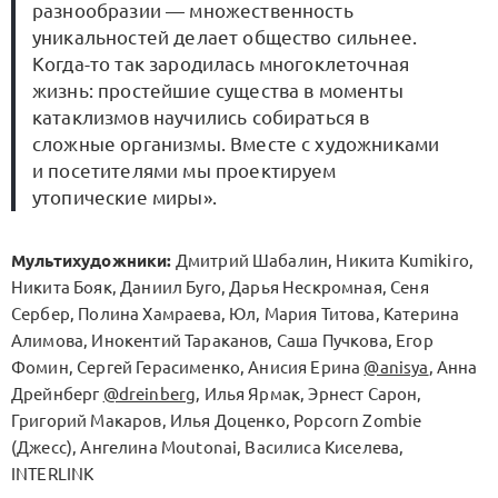
разнообразии — множественность
уникальностей делает общество сильнее.
Когда-то так зародилась многоклеточная
жизнь: простейшие существа в моменты
катаклизмов научились собираться в
сложные организмы. Вместе с художниками
и посетителями мы проектируем
утопические миры».
Мультихудожники:
Дмитрий Шабалин, Никита Kumikiro,
Никита Бояк, Даниил Буго, Дарья Нескромная, Сеня
Сербер, Полина Хамраева, Юл, Мария Титова, Катерина
Алимова, Инокентий Тараканов, Саша Пучкова, Егор
Фомин, Сергей Герасименко, Анисия Ерина
@anisya
, Анна
Дрейнберг
@dreinberg
, Илья Ярмак, Эрнест Сарон,
Григорий Макаров, Илья Доценко, Popcorn Zombie
(Джесс), Ангелина Moutonai, Василиса Киселева,
INTERLINK