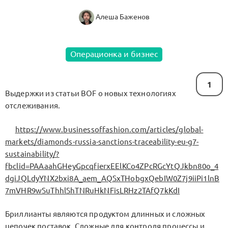
Алеша Баженов
Операционка и бизнес
1
Выдержки из статьи BOF о новых технологиях
отслеживания.
https://www.businessoffashion.com/articles/global-
markets/diamonds-russia-sanctions-traceability-eu-g7-
sustainability/?
fbclid=PAAaahGHeyGpcqfierxEElKCo4ZPcRGcYtQJkbn80o_4
dgiJQLdyYNX2bxi8A_aem_AQSxTHobgxQebIW0Z7j9iiPi1lnB
7mVHR9wSuThhlShTNRuHkNFisLRHz2TAfQ7kKdI
Бриллианты являются продуктом длинных и сложных
цепочек поставок. Сложные для контроля процессы и