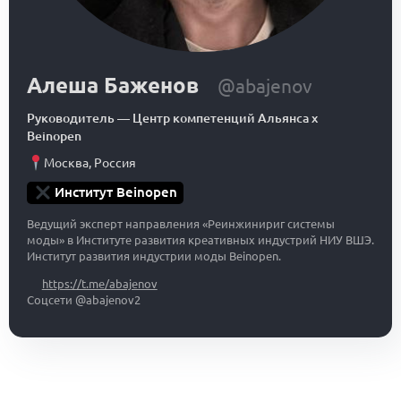
Алеша Баженов
@abajenov
Руководитель
—
Центр компетенций Альянса x
Beinopen
Москва
,
Россия
Институт Beinopen
Ведущий эксперт направления «Реинжинириг системы
моды» в Институте развития креативных индустрий НИУ ВШЭ.
Институт развития индустрии моды Beinopen.
https://t.me/abajenov
Соцсети @abajenov2