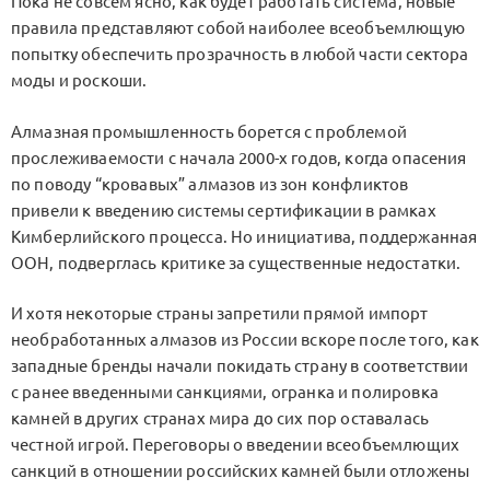
Пока не совсем ясно, как будет работать система, новые
правила представляют собой наиболее всеобъемлющую
попытку обеспечить прозрачность в любой части сектора
моды и роскоши.
Алмазная промышленность борется с проблемой
прослеживаемости с начала 2000-х годов, когда опасения
по поводу “кровавых” алмазов из зон конфликтов
привели к введению системы сертификации в рамках
Кимберлийского процесса. Но инициатива, поддержанная
ООН, подверглась критике за существенные недостатки.
И хотя некоторые страны запретили прямой импорт
необработанных алмазов из России вскоре после того, как
западные бренды начали покидать страну в соответствии
с ранее введенными санкциями, огранка и полировка
камней в других странах мира до сих пор оставалась
честной игрой. Переговоры о введении всеобъемлющих
санкций в отношении российских камней были отложены