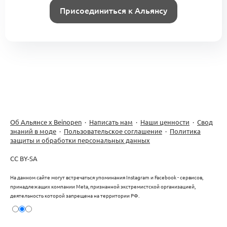
Присоединиться к Альянсу
Об Альянсе х Beinopen
·
Написать нам
·
Наши ценности
·
Свод
знаний в моде
·
Пользовательское соглашение
·
Политика
защиты и обработки персональных данных
CC BY-SA
На данном сайте могут встречаться упоминания Instagram и Facebook - сервисов,
принадлежащих компании Meta, признанной экстремистской организацией,
деятельность которой запрещена на территории РФ.