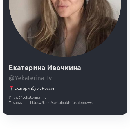
Екатерина Ивочкина
@Yekaterina_Iv
Екатеринбург
,
Россия
Инст: @yekaterina__iv
Тг-канал:
https://t.me/sustainablefashionnews