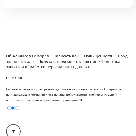
Об Альянсе х Beinopen
·
Написать нам
·
Наши ценности
·
Свод
знаний в моде
·
Пользовательское соглашение
·
Политика
защиты и обработки персональных данных
CC BY-SA
На данном сайте могут встречаться упоминания Instagram и Facebook - сервисов,
принадлежащих компании Meta, признанной экстремистской организацией,
деятельность которой запрещена на территории РФ.