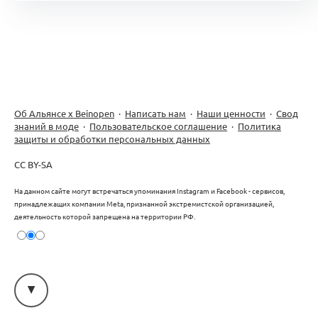
Об Альянсе х Beinopen
·
Написать нам
·
Наши ценности
·
Свод
знаний в моде
·
Пользовательское соглашение
·
Политика
защиты и обработки персональных данных
CC BY-SA
На данном сайте могут встречаться упоминания Instagram и Facebook - сервисов,
принадлежащих компании Meta, признанной экстремистской организацией,
деятельность которой запрещена на территории РФ.