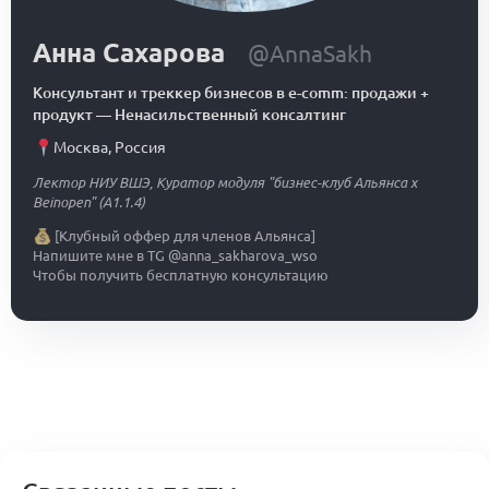
Анна Сахарова
@AnnaSakh
Консультант и треккер бизнесов в e-comm: продажи +
продукт
—
Ненасильственный консалтинг
Москва
,
Россия
Лектор НИУ ВШЭ, Куратор модуля "бизнес-клуб Альянса х
Beinopen" (А1.1.4)
[Клубный оффер для членов Альянса]
Напишите мне в TG @anna_sakharova_wso
Чтобы получить бесплатную консультацию