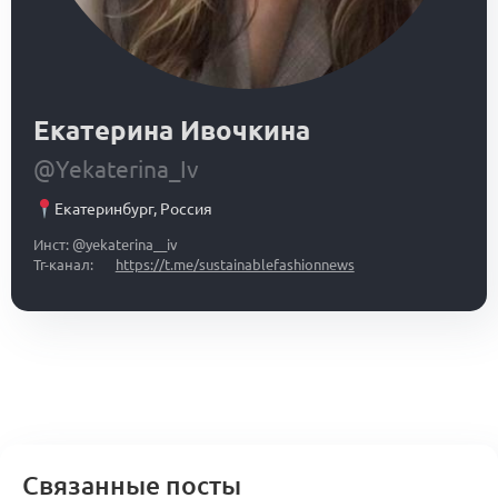
Екатерина Ивочкина
@Yekaterina_Iv
Екатеринбург
,
Россия
Инст: @yekaterina__iv
Тг-канал:
https://t.me/sustainablefashionnews
Связанные посты