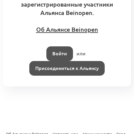
зарегистрированные участники
Альянса Beinopen.
Об Альянсе Beinopen
Войти
или
Присоединиться к Альянсу
Об Альянсе х Beinopen
·
Написать нам
·
Наши ценности
·
Свод