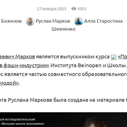
27 января 2025
1053
 Баженов
Руслан Марков
Алла Старостина
Шевченко
еевич Марков
является выпускником курса
«Пр
в фэшн-индустрии»
Института Beinopen и Школы
рс является частью совместного образовательно
 модой»
.
ота Руслана Маркова была создана на материал