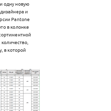
и одну новую
 дизайнера и
ерсии Pantone
это в колонке
ссортиментной
 количество,
у, в которой