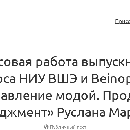
Присо
совая работа выпуск
рса НИУ ВШЭ и Beino
авление модой. Про
джмент» Руслана Ма
Публичный пост