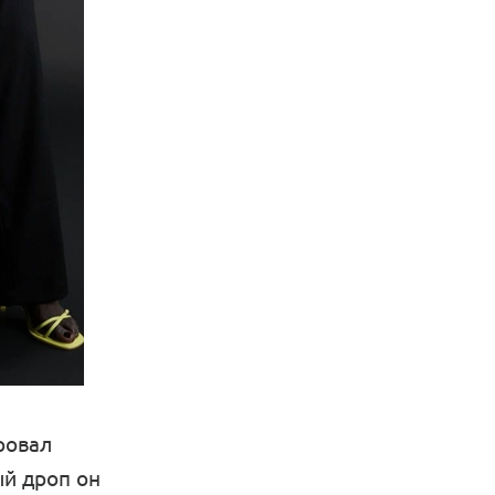
ровал
ый дроп он