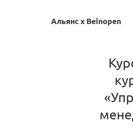
Альянс x Beinopen
Кур
ку
«Упр
мене