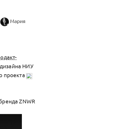
Мария
одакт-
 дизайна НИУ
го проекта
е бренда ZNWR