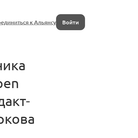
единиться к Альянсу
Войти
ника
pen
дакт-
ркова