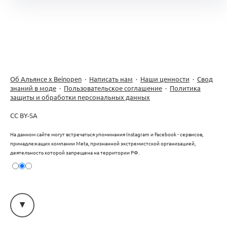
Об Альянсе х Beinopen
·
Написать нам
·
Наши ценности
·
Свод
знаний в моде
·
Пользовательское соглашение
·
Политика
защиты и обработки персональных данных
CC BY-SA
На данном сайте могут встречаться упоминания Instagram и Facebook - сервисов,
принадлежащих компании Meta, признанной экстремистской организацией,
деятельность которой запрещена на территории РФ.