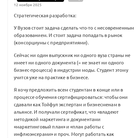
12 ноября 2025
0 комментариев
Стратегическая разработка:
У Вузов стоит задача сделать что-то с несовременным
образованием. И стоит задача попадать в рынок
Шаг 3.9 Траектория лидерам
(консорциумы с предприятиями).
региональных сообществ
0
1 комментарий
Сейчас ни один выпускник ни одного вуза страны не
имеет ни одного документа (= не знает ни одного
бизнес-процесса) в индустрии моды. Студент этому
учится уже на практике в бизнесе.
Введение: Почему индустрия не растет
так, как могла бы? Кризис как точка
Я хочу предложить всем студентам в конце или в
пересборки. Сети менторинга
0
процессе обучения сертифицироваться: чтобы они
и поддержки
сдавали как Тойфул экспертам и бизнесменам в
0 комментариев
альянсе. И получали сертификат, что «владеют
методикой маркетинга и документами
«маркетинговый план» и «план работы с
инфлюэнсерами» и проч. Могут работать как
Бизнес-клуб Beinopen: выводим