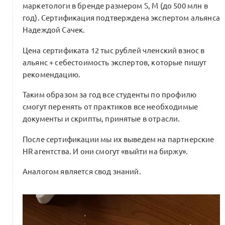
маркетологи в бренде размером S, M (до 500 млн в
на сделки в индустрии моды
0
год). Сертификация подтверждена экспертом альянса
3 комментария
Надеждой Сачек.
Цена сертификата 12 тыс рублей членский взнос в
альянс + себестоимость экспертов, которые пишут
Курсовая работа выпускника курса НИУ
рекомендацию.
ВШЭ и Beinopen «Управление модой.
Продакт-менеджмент» Руслана
0
Таким образом за год все студенты по профилю
Маркова
смогут перенять от практиков все необходимые
1 комментарий
документы и скрипты, принятые в отрасли.
После сертификации мы их выведем на партнерские
Методологический семинар.
HR агентства. И они смогут «выйти на биржу».
Сертификация M: документы продакт-
0
Аналогом является свод знаний.
менеджера
0 комментариев