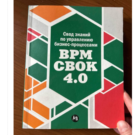
Курс НИУ ВШЭ и Beinopen «Управление
модой. Продакт-менеджмент».
0
Выпускники
0 комментариев
Кооперация, сопровождение
и подтверждение квалификации (KA6)
0
0 комментариев