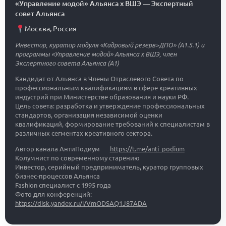
«Управление модой» Альянса х ВШЭ
—
Экспертный
совет Альянса
Москва
,
Россия
Инвестор, куратор модуля «Кадровый резерв>ДПО» (A1.5.1) и
программы «Управление модой» Альянса х ВШЭ, член
Экспертного совета Альянса (A1)
Кандидат от Альянса в Члены Отраслевого Совета по
профессиональным квалификациям в сфере креативных
индустрий при Министерстве образования и науки РФ.
Цель совета: разработка и утверждение профессиональных
стандартов, организация независимой оценки
квалификаций, формирование требований к специалистам в
различных сегментах креативного сектора.
Автор канала АнтиПодиум
https://t.me/anti_podium
Колумнист по современному старению
Инвестор, серийный предприниматель, куратор групповых
бизнес-процессов Альянса
Fashion специалист с 1995 года
Фото для конференций:
https://disk.yandex.ru/i/VmODSAQ1J87ADA