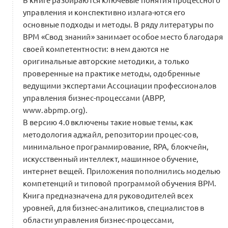
В книге разбираются ключевые понятия процессного
управления и конспективно излага-ются его
основные подходы и методы. В ряду литературы по
ВРМ «Свод знаний» занимает особое место благодаря
своей компетентности: в нем даются не
оригинальные авторские методики, а только
проверенные на практике методы, одобренные
ведущими экспертами Ассоциации профессионалов
управления бизнес-процессами (АВРР,
www.abpmp.org).
В версию 4.0 включены такие новые темы, как
методология аджайл, репозитории процес-сов,
минимальное программирование, RPA, блокчейн,
искусственный интеллект, машинное обучение,
интернет вещей. Приложения пополнились моделью
компетенций и типовой программой обучения ВРМ.
Книга предназначена для руководителей всех
уровней, для бизнес-аналитиков, специалистов в
области управления бизнес-процессами,