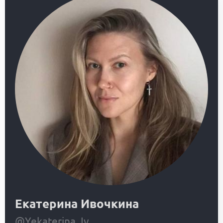
Екатерина Ивочкина
@Yekaterina_Iv