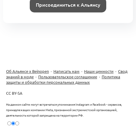
Присоединиться к Альянсу
Об Альянсе х Beinopen
·
Написать нам
·
Наши ценности
·
Свод
знаний в моде
·
Пользовательское соглашение
·
Политика
защиты и обработки персональных данных
CC BY-SA
На данном сайте могут встречаться упоминания Instagram и Facebook - сервисов,
принадлежащих компании Meta, признанной экстремистской организацией,
деятельность которой запрещена на территории РФ.