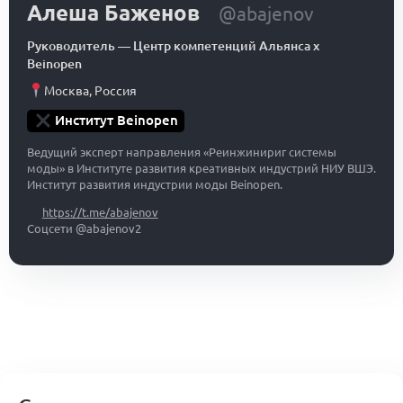
Алеша Баженов
@abajenov
Руководитель
—
Центр компетенций Альянса x
Beinopen
Москва
,
Россия
Институт Beinopen
Ведущий эксперт направления «Реинжинириг системы
моды» в Институте развития креативных индустрий НИУ ВШЭ.
Институт развития индустрии моды Beinopen.
https://t.me/abajenov
Соцсети @abajenov2