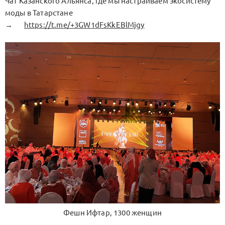
Чат Казанского Альянса, где мы настраиваем экосистему
моды в Татарстане
→
https://t.me/+3GW1dFsKkEBlMjgy
Фешн Ифтар, 1300 женщин