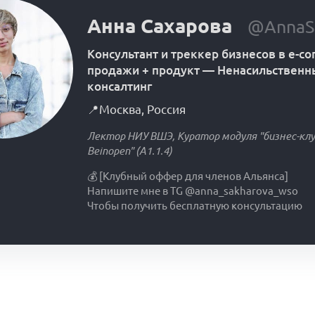
Анна Сахарова
@AnnaS
Консультант и треккер бизнесов в e-c
продажи + продукт
—
Ненасильственн
консалтинг
📍
Москва
,
Россия
Лектор НИУ ВШЭ, Куратор модуля "бизнес-клу
Beinopen" (А1.1.4)
💰 [Клубный оффер для членов Альянса]
Напишите мне в TG @anna_sakharova_wso
Чтобы получить бесплатную консультацию