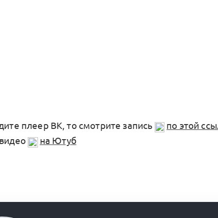
дите плеер ВК, то смотрите запись
по этой сс
 видео
на Ютуб