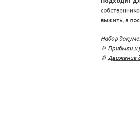
Подходит дл
собственников
выжить, а пос
Набор докуме
📄
Прибыли и
📄
Движение 