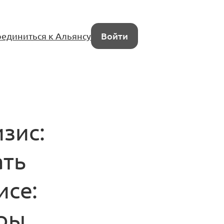
единиться к Альянсу
Войти
изис:
ать
исе:
оры