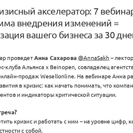
изисный акселератор: 7 вебина
мма внедрения изменений =
ация вашего бизнеса за 30 дне
ар проведет
Анна Сахарова
@AnnaSakh
– лекто
с-клуба Альянса x Beinopen, совладелец агентст
нлайн-продаж Wesellonline. На вебинаре Анна р
звития в кризис: как начать понимать, что компан
ентов и индикаторы критической ситуации.
треча?
ить кризис и работать с ним – на уровне цифр, 
тности с собой.