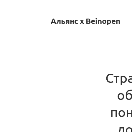
Альянс x Beinopen
Стра
об
пон
до