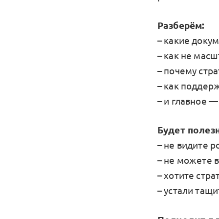
Разберём:
– какие доку
– как не масш
– почему стра
– как поддерж
– и главное —
Будет полезн
– не видите р
– не можете 
– хотите страт
– устали тащи