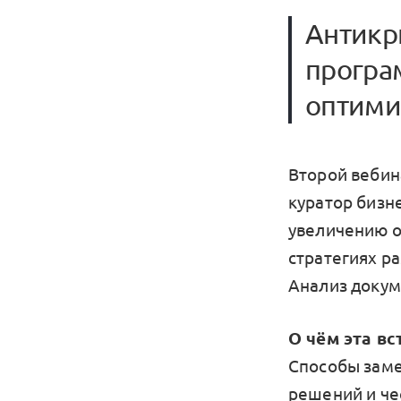
Антикр
програ
оптимиз
Второй вебин
куратор бизне
увеличению о
стратегиях ра
Анализ докум
О чём эта вс
Способы замет
решений и чес