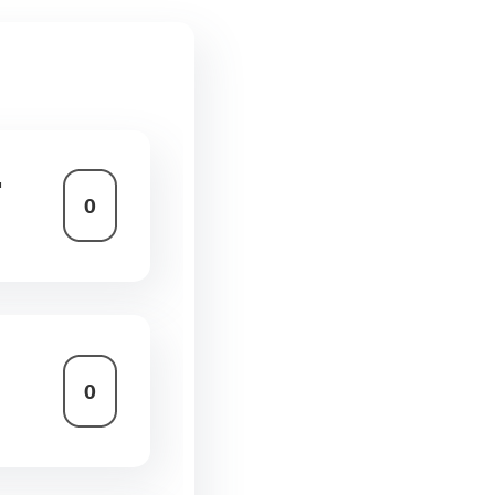
д
0
0