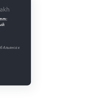
akh
omm:
ый
б Альянса х