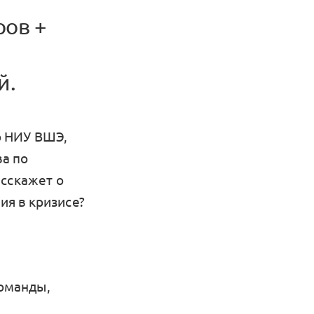
ров +
й.
р НИУ ВШЭ,
ва по
асскажет о
ия в кризисе?
команды,