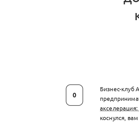
Бизнес-клуб 
0
предпринимат
акселерация:
коснулся, ва