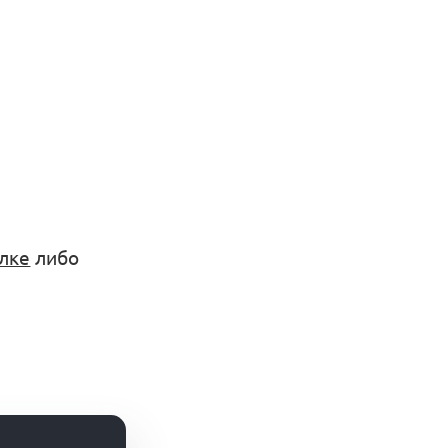
ылке
либо