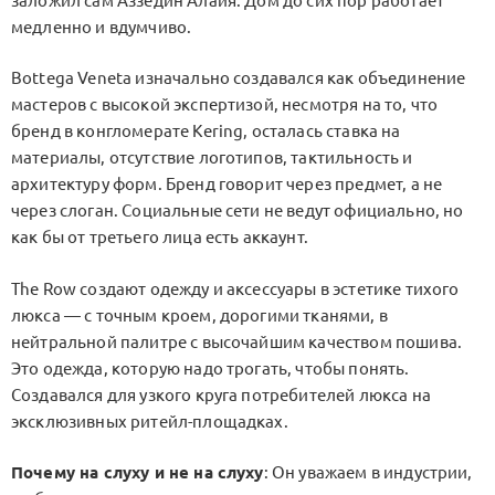
заложил сам Аззедин Алайя. Дом до сих пор работает
медленно и вдумчиво.
Bottega Veneta изначально создавался как объединение
мастеров с высокой экспертизой, несмотря на то, что
бренд в конгломерате Kering, осталась ставка на
материалы, отсутствие логотипов, тактильность и
архитектуру форм. Бренд говорит через предмет, а не
через слоган. Социальные сети не ведут официально, но
как бы от третьего лица есть аккаунт.
The Row создают одежду и аксессуары в эстетике тихого
люкса — с точным кроем, дорогими тканями, в
нейтральной палитре с высочайшим качеством пошива.
Это одежда, которую надо трогать, чтобы понять.
Создавался для узкого круга потребителей люкса на
эксклюзивных ритейл-площадках.
Почему на слуху и не на слуху
: Он уважаем в индустрии,