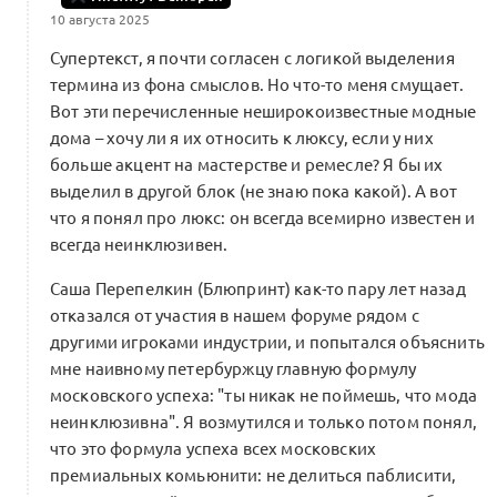
10 августа 2025
Супертекст, я почти согласен с логикой выделения
термина из фона смыслов. Но что-то меня смущает.
Вот эти перечисленные неширокоизвестные модные
дома – хочу ли я их относить к люксу, если у них
больше акцент на мастерстве и ремесле? Я бы их
выделил в другой блок (не знаю пока какой). А вот
что я понял про люкс: он всегда всемирно известен и
всегда неинклюзивен.
Саша Перепелкин (Блюпринт) как-то пару лет назад
отказался от участия в нашем форуме рядом с
другими игроками индустрии, и попытался объяснить
мне наивному петербуржцу главную формулу
московского успеха: "ты никак не поймешь, что мода
неинклюзивна". Я возмутился и только потом понял,
что это формула успеха всех московских
премиальных комьюнити: не делиться паблисити,