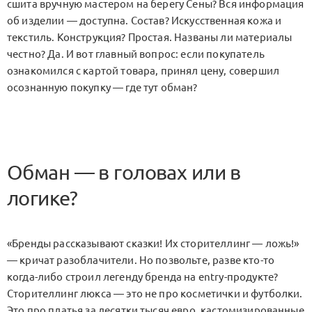
сшита вручную мастером на берегу Сены? Вся информация
об изделии — доступна. Состав? Искусственная кожа и
текстиль. Конструкция? Простая. Названы ли материалы
честно? Да. И вот главный вопрос: если покупатель
ознакомился с картой товара, принял цену, совершил
осознанную покупку — где тут обман?
Обман — в головах или в
логике?
«Бренды рассказывают сказки! Их сторителлинг — ложь!»
— кричат разоблачители. Но позвольте, разве кто-то
когда-либо строил легенду бренда на entry-продукте?
Сторителлинг люкса — это не про косметички и футболки.
Это про платья за десятки тысяч евро, кастомизированные