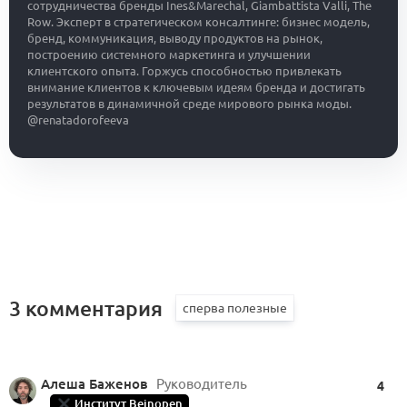
сотрудничества бренды Ines&Marechal, Giambattista Valli, The
Row. Эксперт в стратегическом консалтинге: бизнес модель,
бренд, коммуникация, выводу продуктов на рынок,
построению системного маркетинга и улучшении
клиентского опыта. Горжусь способностью привлекать
внимание клиентов к ключевым идеям бренда и достигать
результатов в динамичной среде мирового рынка моды.
@renatadorofeeva
3 комментария
Алеша Баженов
Руководитель
4
Институт Beinopen