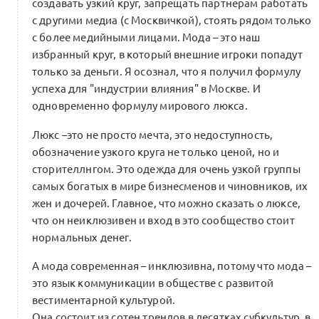
создавать узкий круг, запрещать партнерам работать
с другими медиа (с Москвичкой), стоять рядом только
с более медийными лицами. Мода – это наш
избранный круг, в который внешние игроки попадут
только за деньги. Я осознал, что я получил формулу
успеха для "индустрии влияния" в Москве. И
одновременно формулу мирового люкса.
Люкс –это не просто мечта, это недоступность,
обозначение узкого круга не только ценой, но и
сторителлнгом. Это одежда для очень узкой группы
самых богатых в мире бизнесменов и чиновников, их
жен и дочерей. Главное, что можно сказать о люксе,
что он неиклюзивен и вход в это сообщество стоит
нормальных денег.
А мода современная – инклюзивна, потому что мода –
это язык коммуникации в обществе с развитой
вестиментарной культурой.
Она состоит из сотен трендов в десятках субкультур, в