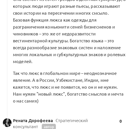
которых люди играют разные пьесы, рассказывают
свои истории на пересечении многих смсыло.
Базовая функция люкса как одежды для
разграничения комьюнити семей бизнесменов и
чиновников – это же от недоразвитости
вестиментарной культуры. Богатство языка – это
всегда разнообразие знаковых систем и наложение
многих локальных и субкультурных знаков и ролевых
моделей.
Так что люкс в глобальном мире – неоднозначное
явление. А в России, Узбекистане, Индии, мне
кажется, что люкс и не появится, но он и не нужен.
Нам нужен "новый люкс", богатство смыслов и мечта
о нас самих)
Рената Дорофеева
Стратегический
0
консультант
автор