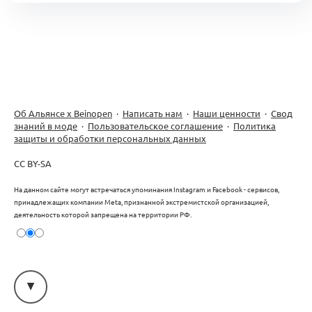
Об Альянсе х Beinopen
·
Написать нам
·
Наши ценности
·
Свод
знаний в моде
·
Пользовательское соглашение
·
Политика
защиты и обработки персональных данных
CC BY-SA
На данном сайте могут встречаться упоминания Instagram и Facebook - сервисов,
принадлежащих компании Meta, признанной экстремистской организацией,
деятельность которой запрещена на территории РФ.