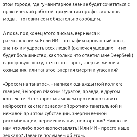
этом городе, где гуманитарное знание будет сочетаться с
практической работой при участии профессионалов
моды, – готовим ее и обязательно сообщим.
А пока, под конец этого письма, вернемся к
размышлениям. Если ИИ – это зафиксированный опыт,
знания и мудрость всех людей (включая ушедших – и их
будет большинство, как только что ответил мне DeepSeek)
в цифровую эпоху, то что это – эрос, энергия жизни и
созидания, или танатос, энергия смерти и угасания?
«Эросом на танатос», – написал однажды мой коллега
главред Beinopen Максим Муратов, правда, в другом
контексте. Что за эрос мы можем противопоставить
нейросети как малознакомой эротико-танатальной и
неживой при этом субстанции, энергии вечной
рекомбинации, перемешивания, повторения? Нужно ли
нам что-либо противопоставлять? Или ИИ – просто наше
зеркало? Давайте подумаем об этом.