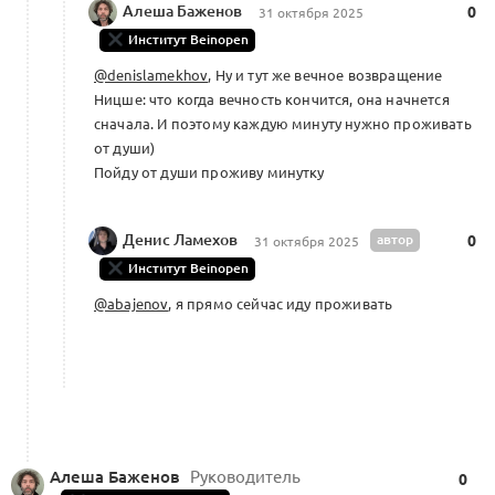
Алеша Баженов
0
31 октября 2025
Институт Beinopen
@denislamekhov
, Ну и тут же вечное возвращение
Ницше: что когда вечность кончится, она начнется
сначала. И поэтому каждую минуту нужно проживать
от души)
Пойду от души проживу минутку
Денис Ламехов
автор
0
31 октября 2025
Институт Beinopen
@abajenov
, я прямо сейчас иду проживать
Алеша Баженов
Руководитель
0