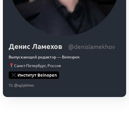
Денис Ламехов
@denislamekhov
Выпускающий редактор
—
Beinopen
Санкт-Петербург
,
Россия
Институт Beinopen
TG @uglytimes