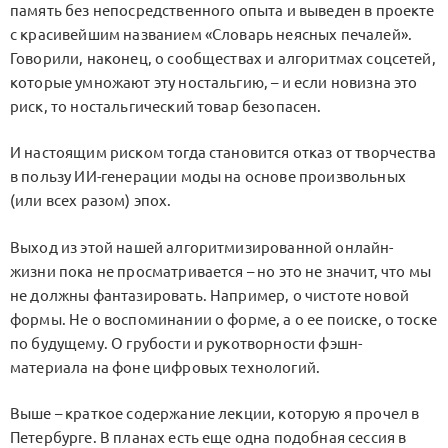
память без непосредственного опыта и выведен в проекте
с красивейшим названием «Словарь неясных печалей».
Говорили, наконец, о сообществах и алгоритмах соцсетей,
которые умножают эту ностальгию, – и если новизна это
риск, то ностальгический товар безопасен.
И настоящим риском тогда становится отказ от творчества
в пользу ИИ-генерации моды на основе произвольных
(или всех разом) эпох.
Выход из этой нашей алгоритмизированной онлайн-
жизни пока не просматривается – но это не значит, что мы
не должны фантазировать. Например, о чистоте новой
формы. Не о воспоминании о форме, а о ее поиске, о тоске
по будущему. О грубости и рукотворности фэшн-
материала на фоне цифровых технологий.
Выше – краткое содержание лекции, которую я прочел в
Петербурге. В планах есть еще одна подобная сессия в