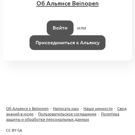
Об Альянсе Beinopen
Войти
или
Присоединиться к Альянсу
Об Альянсе х Beinopen
·
Написать нам
·
Наши ценности
·
Свод
знаний в моде
·
Пользовательское соглашение
·
Политика
защиты и обработки персональных данных
CC BY-SA