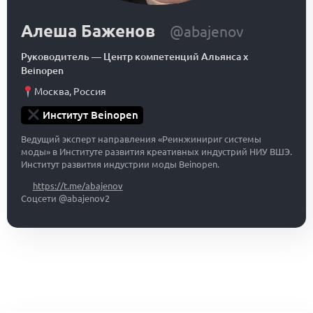
Алеша Баженов
@abajenov
Руководитель
—
Центр компетенций Альянса x
Beinopen
Москва
,
Россия
Институт Beinopen
Ведущий эксперт направления «Реинжинириг системы
моды» в Институте развития креативных индустрий НИУ ВШЭ.
Институт развития индустрии моды Beinopen.
https://t.me/abajenov
Соцсети @abajenov2