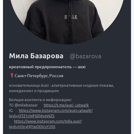
Мила Базарова
@bazarova
креативный предприниматель
—
auxi
Санкт-Петербург
,
Россия
основательница Auxi - альтернативные модные показы,
менеджмент и продакшен
Больше контента и информации:
TG @milabazaar
https://t.me/auxi_catwalk
IG
https://www.instagram.com/auxi.catwalk?
igsh=OTZ1cWF0ZjdveWZ5
https://www.instagram.com/mila.auxi?
igsh=M3cyNjYwODVuY205