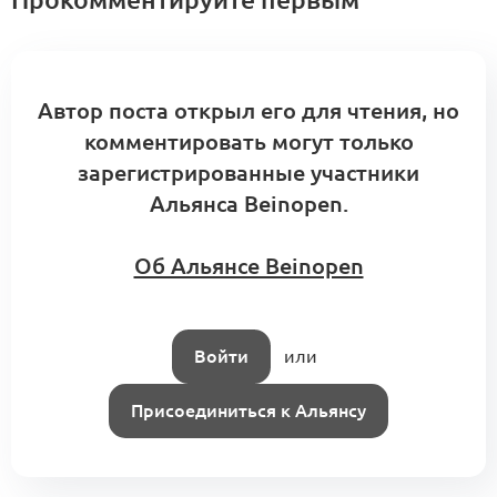
сообщество, стандартизируйтесь
0
в сообществе
16 комментариев
Сертифиц. экспертам
Автор поста открыл его для чтения, но
комментировать могут только
Подтверждение компетенции
зарегистрированные участники
эксперта на реальном кейсе
0
Альянса Beinopen.
1 комментарий
Об Альянсе Beinopen
Войти
или
Присоединиться к Альянсу