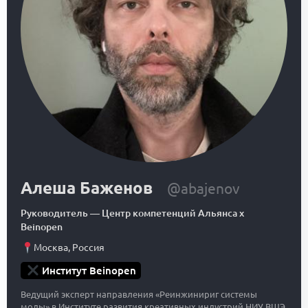
Алеша Баженов
@abajenov
Руководитель
—
Центр компетенций Альянса x
Beinopen
Москва
,
Россия
Институт Beinopen
Ведущий эксперт направления «Реинжинириг системы
моды» в Институте развития креативных индустрий НИУ ВШЭ.