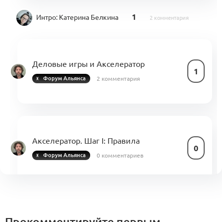
1
Интро:
Катерина Белкина
2 комментария
Деловые игры и Акселератор
1
2 комментария
Форум Альянса
Акселератор. Шаг I: Правила
0
0 комментариев
Форум Альянса
Проектирование траектории
экспертам: стандартизируйте
Прокомментируйте первым