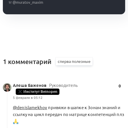
тг @muratov_maxim
1 комментарий
Алеша Баженов
Руководитель
0
Институт Beinopen
5 февраля в 05:12
@denislamekhov
привяжи в шапке к Зонам знаний и
ссылку на цикл передач по матрице компетенций плз