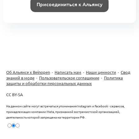
Присоединиться к Альянсу
Об Альянсе х Beinopen
·
Написать нам
·
Наши ценности
·
Свод
знаний в моде
·
Пользовательское соглашение
·
Политика
защиты и обработки персональных данных
CC BY-SA
На данном сайте могут встречаться упоминания Instagram и Facebook - сервисов,
принадлежащих компании Meta, признанной экстремистской организацией,
деятельность которой запрещена на территории РФ.