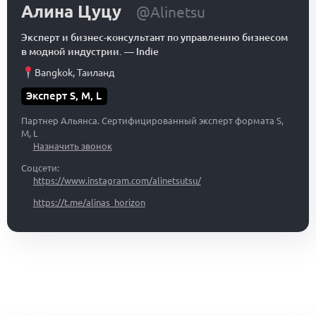
Алина Цуцу
@Alinetsu
Эксперт и бизнес-консультант по управлению бизнесом
в модной индустрии.
—
Indie
Bangkok
,
Таиланд
Эксперт S, M, L
Партнер Альянса. Сертифицированный эксперт формата S,
M, L
Назначить звонок
Соцсети:
https://www.instagram.com/alinetsutsu/
https://t.me/alinas_horizon