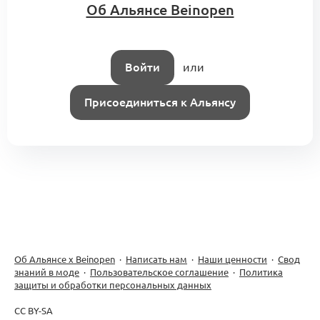
Об Альянсе Beinopen
Войти
или
Присоединиться к Альянсу
Об Альянсе х Beinopen
·
Написать нам
·
Наши ценности
·
Свод
знаний в моде
·
Пользовательское соглашение
·
Политика
защиты и обработки персональных данных
CC BY-SA