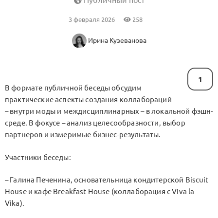
Публичный пост
3 февраля 2026
258
Ирина Кузеванова
1
В формате публичной беседы обсудим
практические аспекты создания коллабораций
– внутри моды и междисциплинарных – в локальной фэшн-
среде. В фокусе – анализ целесообразности, выбор
партнеров и измеримые бизнес-результаты.
Участники беседы:
– Галина Печенина, основательница кондитерской Biscuit
House и кафе Breakfast House (коллаборация с Viva la
Vika).