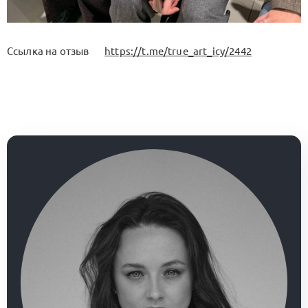
Ссылка на отзыв
https://t.me/true_art_icy/2442