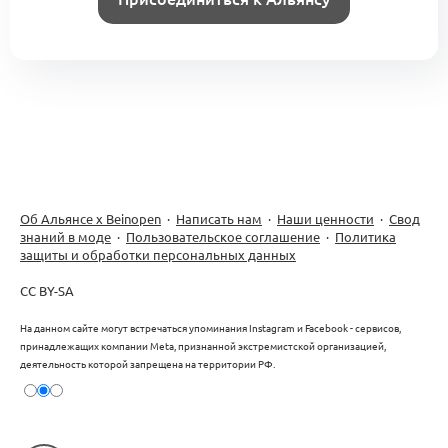
Об Альянсе х Beinopen
·
Написать нам
·
Наши ценности
·
Свод
знаний в моде
·
Пользовательское соглашение
·
Политика
защиты и обработки персональных данных
CC BY-SA
На данном сайте могут встречаться упоминания Instagram и Facebook - сервисов,
принадлежащих компании Meta, признанной экстремистской организацией,
деятельность которой запрещена на территории РФ.