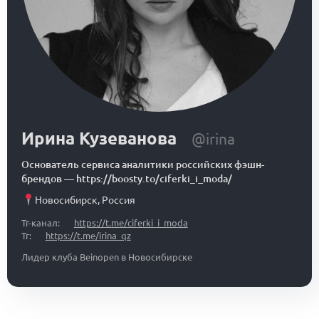
Ирина Кузеванова
@irina
Основатель сервиса аналитики российских фэшн-
брендов
—
https://boosty.to/ciferki_i_moda/
Новосибирск
,
Россия
Тг-канал:
https://t.me/ciferki_i_moda
Тг:
https://t.me/irina_qz
Лидер клуба Beinopen в Новосибирске