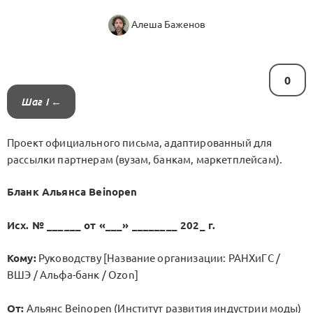
Алеша Баженов
0
Шаг I ←
Проект официального письма, адаптированный для
рассылки партнерам (вузам, банкам, маркетплейсам).
Бланк Альянса Beinopen
Исх. № ______ от «___» ________ 202_ г.
Кому:
Руководству [Название организации: РАНХиГС /
ВШЭ / Альфа-банк / Ozon]
От:
Альянс Beinopen (Институт развития индустрии моды)