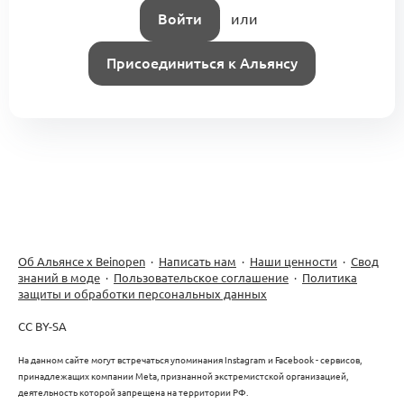
Войти
или
Присоединиться к Альянсу
Об Альянсе х Beinopen
·
Написать нам
·
Наши ценности
·
Свод
знаний в моде
·
Пользовательское соглашение
·
Политика
защиты и обработки персональных данных
CC BY-SA
На данном сайте могут встречаться упоминания Instagram и Facebook - сервисов,
принадлежащих компании Meta, признанной экстремистской организацией,
деятельность которой запрещена на территории РФ.