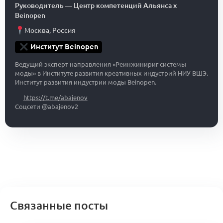
Руководитель
—
Центр компетенций Альянса x
Beinopen
Москва
,
Россия
Институт Beinopen
Ведущий эксперт направления «Реинжинириг системы
моды» в Институте развития креативных индустрий НИУ ВШЭ.
Институт развития индустрии моды Beinopen.
https://t.me/abajenov
Соцсети @abajenov2
Связанные посты