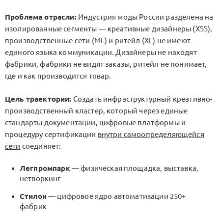
Проблема отрасли:
Индустрия моды России разделена на
изолированные сегменты — креативные дизайнеры (XSS),
производственные сети (ML) и ритейл (XL) не имеют
единого языка коммуникации. Дизайнеры не находят
фабрики, фабрики не видят заказы, ритейл не понимает,
где и как производится товар.
Цель траектории:
Создать инфраструктурный креативно-
производственный кластер, который через единые
стандарты документации, цифровые платформы и
процедуру сертификации
внутри самоопределяющейся
сети
соединяет:
Легпромпарк
— физическая площадка, выставка,
нетворкинг
Стилон
— цифровое ядро автоматизации 250+
фабрик