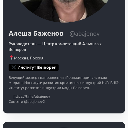
Алеша Баженов
@abajenov
Руководитель
—
Центр компетенций Альянса x
Beinopen
Москва
,
Россия
Институт Beinopen
Ведущий эксперт направления «Реинжинириг системы
моды» в Институте развития креативных индустрий НИУ ВШЭ.
Институт развития индустрии моды Beinopen.
https://t.me/abajenov
Соцсети @abajenov2