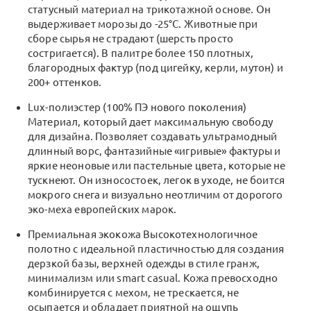
статусный материал на трикотажной основе. Он
выдерживает морозы до -25°C. Животные при
сборе сырья не страдают (шерсть просто
состригается). В палитре более 150 плотных,
благородных фактур (под цигейку, керли, мутон) и
200+ оттенков.
Lux-полиэстер (100% ПЭ нового поколения)
Материал, который дает максимальную свободу
для дизайна. Позволяет создавать ультрамодный
длинный ворс, фантазийные «игривые» фактуры и
яркие неоновые или пастельные цвета, которые не
тускнеют. Он износостоек, легок в уходе, не боится
мокрого снега и визуально неотличим от дорогого
эко-меха европейских марок.
Премиальная экокожа Высокотехнологичное
полотно с идеальной пластичностью для создания
дерзкой базы, верхней одежды в стиле гранж,
минимализм или smart casual. Кожа превосходно
комбинируется с мехом, не трескается, не
осыпается и обладает приятной на ощупь