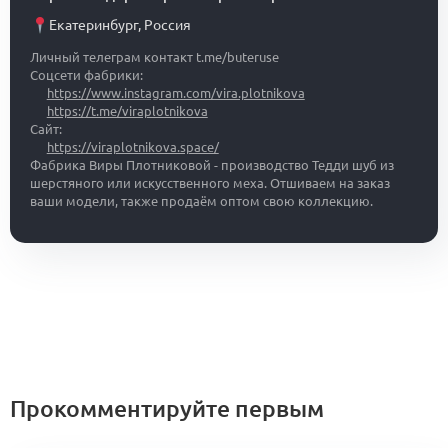
Екатеринбург
,
Россия
Личный телеграм контакт t.me/buteruse
Соцсети фабрики:
https://www.instagram.com/vira.plotnikova
https://t.me/viraplotnikova
Сайт:
https://viraplotnikova.space/
Фабрика Виры Плотниковой - производство Тедди шуб из
шерстяного или искусственного меха. Отшиваем на заказ
ваши модели, также продаём оптом свою коллекцию.
Прокомментируйте первым