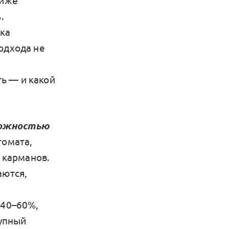
ниже
.
ка
одхода не
ь — и какой
рожностью
томата,
и карманов.
аются,
 40–60%,
упный