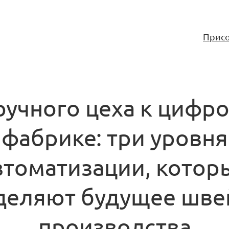
Присо
ручного цеха к цифр
фабрике: три уровня
втоматизации, котор
деляют будущее шве
производства