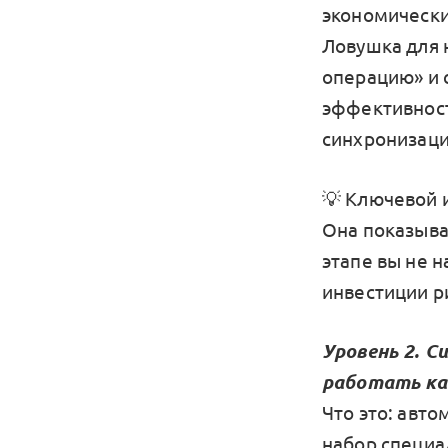
экономически
Ловушка для 
операцию» и 
эффективност
синхронизаци
💡 Ключевой и
Она показыва
этапе вы не 
инвестиции р
Уровень 2. 
работать ка
Что это: авт
набор специа