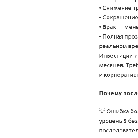
• Снижение т
• Сокращение
• Брак — мен
• Полная проз
реальном вр
Инвестиции и 
месяцев. Тре
и корпоратив
Почему посл
💡 Ошибка бо
уровень 3 бе
последовател