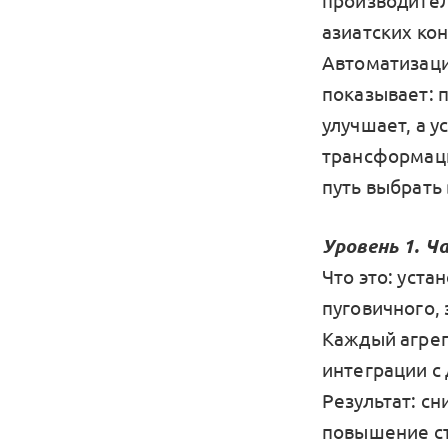
производител
азиатских кон
Автоматизаци
показывает: 
улучшает, а 
трансформаци
путь выбрать
Уровень 1. 
Что это: уст
пуговичного, 
Каждый агрег
интеграции с
Результат: с
повышение ст