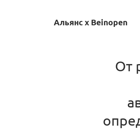
Альянс x Beinopen
От 
а
опре