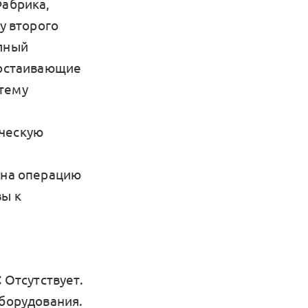
Фабрика,
у второго
олный
ростаивающие
стему
нческую
 на операцию
вы к
 Отсутствует.
оборудования.