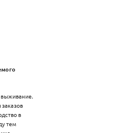
емого
т выживание.
я заказов
одство в
ду тем