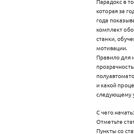
Парадокс в т
которая за го
года показыв
комплект обо
станки, обуч
мотивации.
Правило для 
прозрачность
полуавтомато
и какой проц
следующему 
С чего начать
Отметьте стат
Пункты со ст