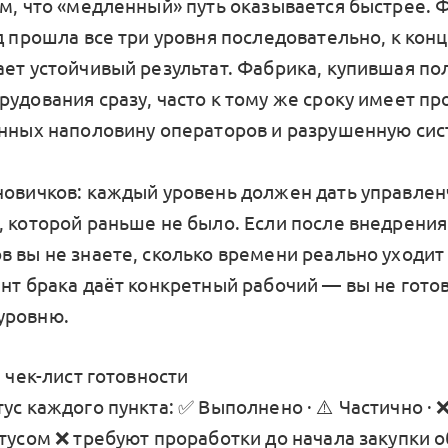
ом, что «медленный» путь оказывается быстрее. 
д прошла все три уровня последовательно, к конц
ает устойчивый результат. Фабрика, купившая п
рудования сразу, часто к тому же сроку имеет п
енных наполовину операторов и разрушенную си
новичков: каждый уровень должен дать управле
, которой раньше не было. Если после внедрения
в вы не знаете, сколько времени реально уходит
ент брака даёт конкретный рабочий — вы не гото
уровню.
: чек-лист готовности
ус каждого пункта: ✅ Выполнено · ⚠️ Частично · ❌
атусом ❌ требуют проработки до начала закупки 