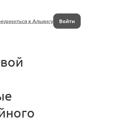
единиться к Альянсу
Войти
овой
ые
йного