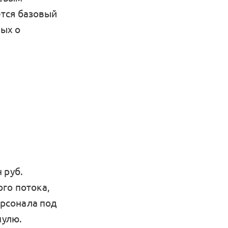
ется базовый
ных о
 руб.
го потока,
рсонала под
нулю.