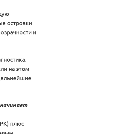
ждую
ые островки
розрачности и
агностика.
ли на этом
 дальнейшие
 начинает
РК) плюс
чевым