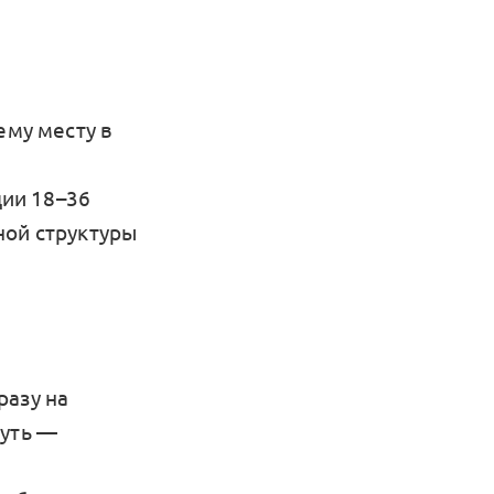
ему месту в
ции 18–36
ной структуры
разу на
путь —