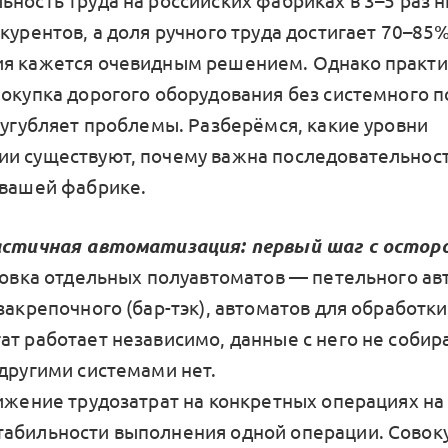
ьность труда на российских фабриках в 3–5 раз 
курентов, а доля ручного труда достигает 70–85%
я кажется очевидным решением. Однако практи
покупка дорогого оборудования без системного п
усугубляет проблемы. Разберёмся, какие уровни
и существуют, почему важна последовательност
 вашей фабрике.
Частичная автоматизация: первый шаг с осто
ановка отдельных полуавтоматов — петельного ав
закрепочного (бар-тэк), автоматов для обработк
ат работает независимо, данные с него не собир
 другими системами нет.
нижение трудозатрат на конкретных операциях на
абильности выполнения одной операции. Совок