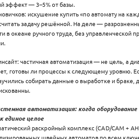
й эффект — 3–5% от базы.
новичков: искушение купить «по автомату на ка
считать задачу решённой. На деле — разрозненн
и в океане ручного труда, без управленческой п
и.
нсайт: частичная автоматизация — не цель, а ди
ет, готовы ли процессы к следующему уровню. Ес
научились собирать данные о выработке и браке,
искованны.
Системная автоматизация: когда оборудование
к единое целое
оматический раскройный комплекс (CAD/CAM + АН
лизированных швейных автоматов по всем клю