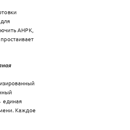
отовки
 для
лючить АНРК,
 простаивает
лная
атизированный
нный
→ единая
мени. Каждое