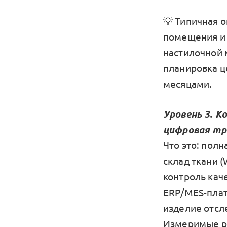
💡 Типичная 
помещения и 
настилочной 
планировка ц
месяцами.
Уровень 3. К
цифровая тр
Что это: пол
склад ткани 
контроль кач
ERP/MES-плат
изделие отсле
Измеримые р