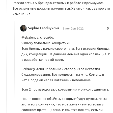
России есть 3-5 брендов, готовых к работе с премиумом.
Агентство Beinopen по работе
Все остальные должны измениться. Хакатон как раз про эти
с ритейлерами, марками
изменения.
2
и платформами
Конструирование Альянса
0 комментариев
Sophie Lenduykova
0
9 ноября 2022
@abajenov
, спасибо.
Я внесу побольше конкретики.
Есть бренд, в начале своего пути. Есть история бренда,
Планы на лето
днк, концепция. На данный момент одна коллекция. И
1
в разработке новый дроп.
0 комментариев
Сейчас у меня небольшой стопор из-за нехватки
бюджетирования. Все процессы - на мне. Команды
нет. Продажи через магазины - небольшие.
Маркетинговая кампания по сегментам
Есть 2 производства, с которыми я могу сотрудничать.
пользователей (20К)
1
Но, не понятны объёмы, которые будут нужны. Из-за
0 комментариев
этого есть сомнения, что мое желание участвовать
слишком претенциозно. И хочется понять, есть ли