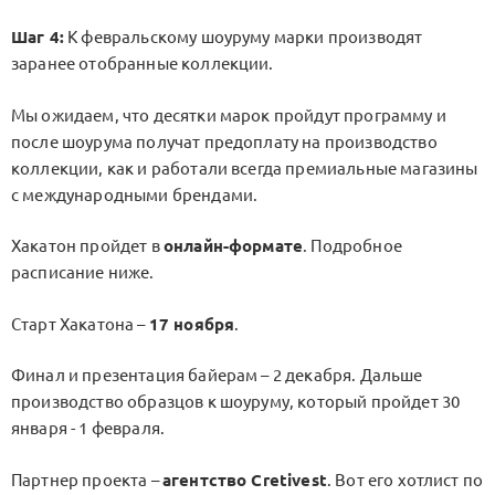
Шаг 4:
К февральскому шоуруму марки производят
заранее отобранные коллекции.
Мы ожидаем, что десятки марок пройдут программу и
после шоурума получат предоплату на производство
коллекции, как и работали всегда премиальные магазины
с международными брендами.
Хакатон пройдет в
онлайн-формате
. Подробное
расписание ниже.
Старт Хакатона –
17 ноября
.
Финал и презентация байерам – 2 декабря. Дальше
производство образцов к шоуруму, который пройдет 30
января - 1 февраля.
Партнер проекта –
агентство Cretivest
. Вот его хотлист по