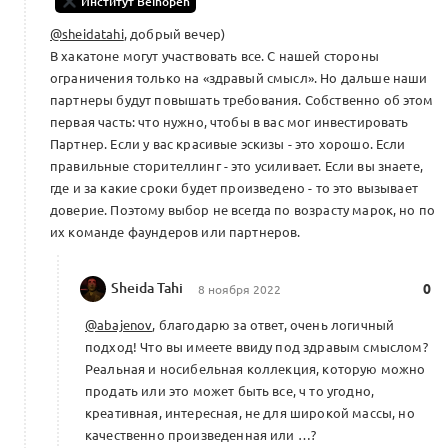
Институт Beinopen
@sheidatahi
, добрый вечер)
В хакатоне могут участвовать все. С нашей стороны
ограничения только на «здравый смысл». Но дальше наши
партнеры будут повышать требования. Собственно об этом
первая часть: что нужно, чтобы в вас мог инвестировать
Партнер. Если у вас красивые эскизы - это хорошо. Если
правильные сторителлинг - это усиливает. Если вы знаете,
где и за какие сроки будет произведено - то это вызывает
доверие. Поэтому выбор не всегда по возрасту марок, но по
их команде фаундеров или партнеров.
Sheida Tahi
0
8 ноября 2022
@abajenov
, благодарю за ответ, очень логичный
подход! Что вы имеете ввиду под здравым смыслом?
Реальная и носибельная коллекция, которую можно
продать или это может быть все, ч то угодно,
креативная, интересная, не для широкой массы, но
качественно произведенная или …?