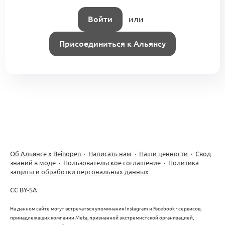
Войти
или
Присоединиться к Альянсу
Об Альянсе х Beinopen
·
Написать нам
·
Наши ценности
·
Свод
знаний в моде
·
Пользовательское соглашение
·
Политика
защиты и обработки персональных данных
CC BY-SA
На данном сайте могут встречаться упоминания Instagram и Facebook - сервисов,
принадлежащих компании Meta, признанной экстремистской организацией,