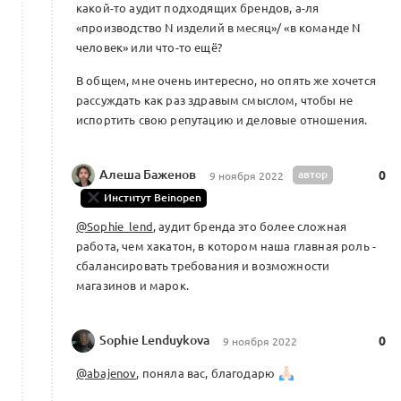
какой-то аудит подходящих брендов, а-ля
«производство N изделий в месяц»/ «в команде N
человек» или что-то ещё?
Об Альянсе х Beinopen Ver.2022
0
В общем, мне очень интересно, но опять же хочется
0 комментариев
рассуждать как раз здравым смыслом, чтобы не
испортить свою репутацию и деловые отношения.
Алеша Баженов
автор
0
9 ноября 2022
Институт Beinopen
@Sophie_lend
, аудит бренда это более сложная
работа, чем хакатон, в котором наша главная роль -
сбалансировать требования и возможности
магазинов и марок.
Sophie Lenduykova
0
9 ноября 2022
@abajenov
, поняла вас, благодарю