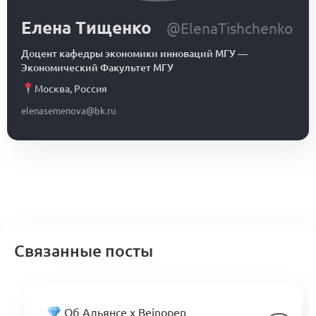
Елена Тищенко
@ElenaTishchenko
Доцент кафедры экономики инноваций МГУ
—
Экономический Факультет МГУ
Москва
,
Россия
elenasemenova@bk.ru
Связанные посты
Об Альянсе х Beinopen