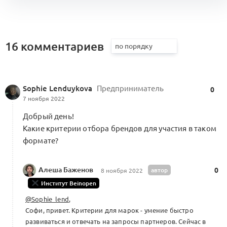
сегмента / цепочка «марка —
агентство — премиум ритейлер»
2
Форум Beinopen 2022
16 комментариев
0 комментариев
Хакатон 2023
Разговор с Виталием Плисовым о том,
Sophie Lenduykova
Предприниматель
0
как работает агентство
7 ноября 2022
2
Конструирование Альянса
Добрый день!
0 комментариев
Какие критерии отбора брендов для участия в таком
формате?
Шортлист участников Хакатона, сезон
Алеша Баженов
автор
0
8 ноября 2022
FW24
2
Институт Beinopen
0 комментариев
Хакатон 2023
@Sophie_lend
,
Софи, привет. Критерии для марок - умение быстро
развиваться и отвечать на запросы партнеров. Сейчас в