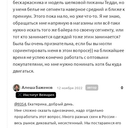
бескаркасника и модель шелковой пижамы Тедди, но
у меня белье не сегмента наверное средний и ближе к
премиум. Этого пока мало, но уже что-то. Я не знаю,
обращаться мне напрямую в магазины или всё-таки
нужно искать того же байера по своему сегменту, или
тот кто занимается одеждой тоже этим занимается?
Была бы очень признательна, если бы вы могли
сориентировать меня в этом вопросе)) на ближайшее
время не успею конечно работать с оптовыми
покупателями, но мне нужно понимать хотя бы куда
двигаться.
Алеша Баженов
автор
0
12 ноября 2022
Институт Beinopen
@9354
, Екатерина, добрый день.
Мне сложно сказать однозначно, надо отдельно
проработать этот вопрос. Много разных схем в России -
весь рынок диковатый, несистемный. Мы постараемся его